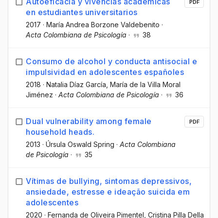
Autoeficacia y vivencias académicas
PDF
en estudiantes universitarios
2017
·
María Andrea Borzone Valdebenito
·
Acta Colombiana de Psicología
·
38
Consumo de alcohol y conducta antisocial e
impulsividad en adolescentes españoles
2018
·
Natalia Díaz García
, María de la Villa Moral
Jiménez
·
Acta Colombiana de Psicología
·
36
Dual vulnerability among female
PDF
household heads.
2013
·
Úrsula Oswald Spring
·
Acta Colombiana
de Psicología
·
35
Vítimas de bullying, sintomas depressivos,
ansiedade, estresse e ideação suicida em
adolescentes
2020
·
Fernanda de Oliveira Pimentel
, Cristina Pilla Della