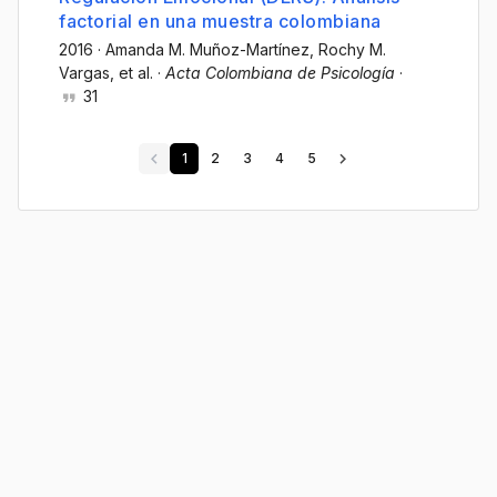
factorial en una muestra colombiana
2016
·
Amanda M. Muñoz-Martínez
, Rochy M.
Vargas
, et al.
·
Acta Colombiana de Psicología
·
31
1
2
3
4
5