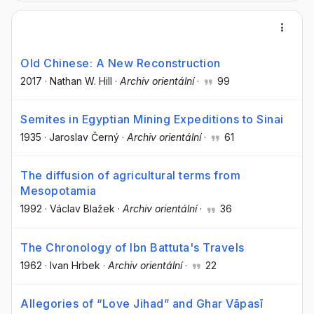
Old Chinese: A New Reconstruction
2017
·
Nathan W. Hill
·
Archiv orientální
·
99
Semites in Egyptian Mining Expeditions to Sinai
1935
·
Jaroslav Černý
·
Archiv orientální
·
61
The diffusion of agricultural terms from
Mesopotamia
1992
·
Václav Blažek
·
Archiv orientální
·
36
The Chronology of Ibn Battuta's Travels
1962
·
Ivan Hrbek
·
Archiv orientální
·
22
Allegories of “Love Jihad” and Ghar Vāpasī