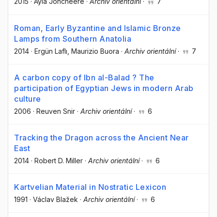
2015
·
Ayla Joncheere
·
Archiv orientální
·
7
Roman, Early Byzantine and Islamic Bronze
Lamps from Southern Anatolia
2014
·
Ergün Laflı
, Maurizio Buora
·
Archiv orientální
·
7
A carbon copy of Ibn al-Balad ? The
participation of Egyptian Jews in modern Arab
culture
2006
·
Reuven Snir
·
Archiv orientální
·
6
Tracking the Dragon across the Ancient Near
East
2014
·
Robert D. Miller
·
Archiv orientální
·
6
Kartvelian Material in Nostratic Lexicon
1991
·
Václav Blažek
·
Archiv orientální
·
6