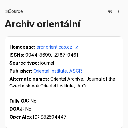
Source
Archiv orientální
Homepage:
aror.orient.cas.cz
ISSNs:
0044-8699,
2787-9461
Source type:
journal
Publisher:
Oriental Institute, ASCR
Alternate names:
Oriental Archive,
Journal of the
Czechoslovak Oriental Institute,
ArOr
Fully OA:
No
DOAJ:
No
OpenAlex ID:
S82504447