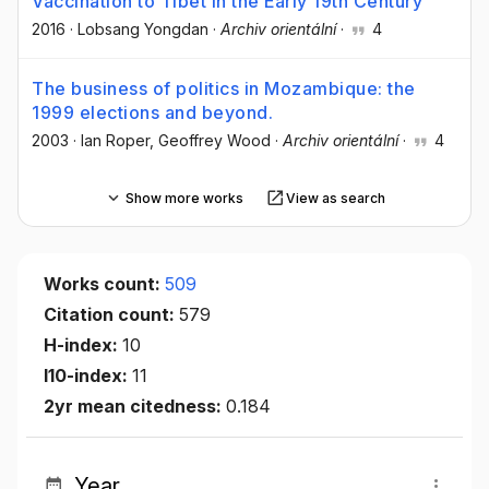
Vaccination to Tibet in the Early 19th Century
2016
·
Lobsang Yongdan
·
Archiv orientální
·
4
The business of politics in Mozambique: the
1999 elections and beyond.
2003
·
Ian Roper
, Geoffrey Wood
·
Archiv orientální
·
4
Show more works
View as search
Works count:
509
Citation count:
579
H-index:
10
I10-index:
11
2yr mean citedness:
0.184
Year