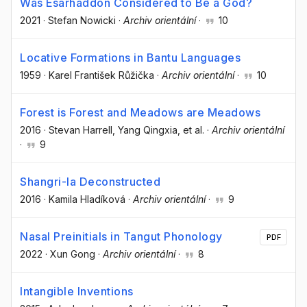
Was Esarhaddon Considered to Be a God?
2021
·
Stefan Nowicki
·
Archiv orientální
·
10
Locative Formations in Bantu Languages
1959
·
Karel František Růžička
·
Archiv orientální
·
10
Forest is Forest and Meadows are Meadows
2016
·
Stevan Harrell
, Yang Qingxia
, et al.
·
Archiv orientální
·
9
Shangri-la Deconstructed
2016
·
Kamila Hladíková
·
Archiv orientální
·
9
Nasal Preinitials in Tangut Phonology
PDF
2022
·
Xun Gong
·
Archiv orientální
·
8
Intangible Inventions