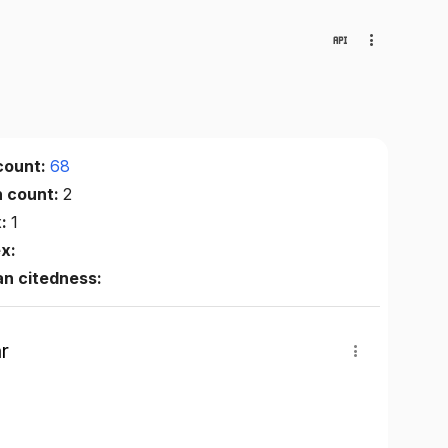
count:
68
n count:
2
x:
1
ex:
n citedness:
r