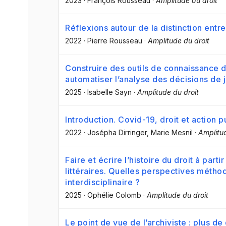
2023
·
François Rousseau
·
Amplitude du droit
Réflexions autour de la distinction entr
2022
·
Pierre Rousseau
·
Amplitude du droit
Construire des outils de connaissance de
automatiser l’analyse des décisions de j
2025
·
Isabelle Sayn
·
Amplitude du droit
Introduction. Covid-19, droit et action 
2022
·
Josépha Dirringer
, Marie Mesnil
·
Amplitud
Faire et écrire l’histoire du droit à part
littéraires. Quelles perspectives méth
interdisciplinaire ?
2025
·
Ophélie Colomb
·
Amplitude du droit
Le point de vue de l’archiviste : plus d