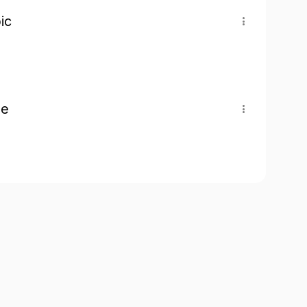
ic
pe