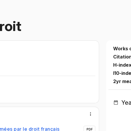
roit
Works 
Citatio
H-inde
I10-ind
2yr mea
Yea
mées par le droit français
PDF