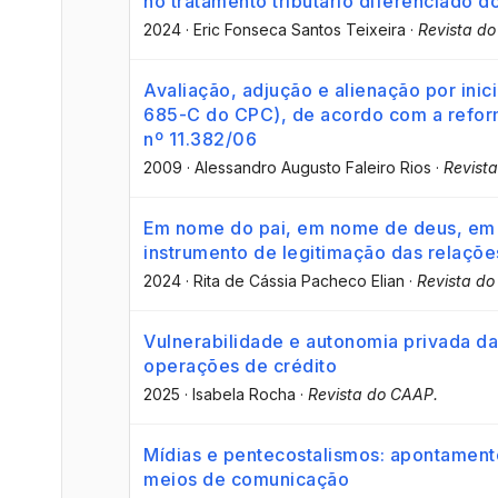
no tratamento tributário diferenciado d
2024
·
Eric Fonseca Santos Teixeira
·
Revista d
Avaliação, adjução e alienação por inici
685-C do CPC), de acordo com a reform
nº 11.382/06
2009
·
Alessandro Augusto Faleiro Rios
·
Revist
Em nome do pai, em nome de deus, em n
instrumento de legitimação das relaçõ
2024
·
Rita de Cássia Pacheco Elian
·
Revista d
Vulnerabilidade e autonomia privada da
operações de crédito
2025
·
Isabela Rocha
·
Revista do CAAP.
Mídias e pentecostalismos: apontamento
meios de comunicação