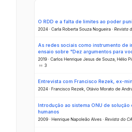
O RDD e a falta de limites ao poder puni
2024
·
Carla Roberta Souza Nogueira
·
Revista 
As redes sociais como instrumento de
ensaio sobre "Dez argumentos para você
2019
·
Carlos Henrique Jesus de Souza
, Hélio P
3
Entrevista com Francisco Rezek, ex-min
2024
·
Francisco Rezek
, Otávio Morato de And
Introdução ao sistema ONU de solução d
humanos
2009
·
Henrique Napoleão Alves
·
Revista do C