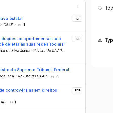
Top
tivo estatal
PDF
do CAAP.
·
11
 induções comportamentais: um
Ty
PDF
 deletar as suas redes sociais"
into da Silva Junior
·
Revista do CAAP.
·
istro do Supremo Tribunal Federal
rade
, et al.
·
Revista do CAAP.
·
2
e controvérsias em direitos
PDF
AAP.
·
1