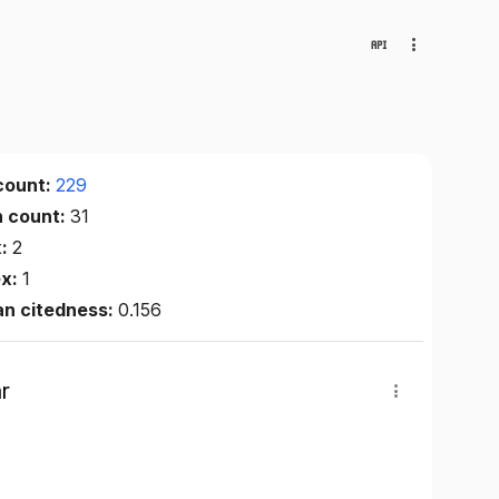
count:
229
n count:
31
x:
2
ex:
1
an citedness:
0.156
r