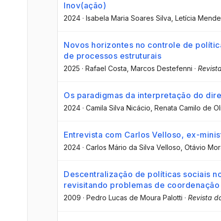
Inov(ação)
2024
·
Isabela Maria Soares Silva
, Letícia Mend
Novos horizontes no controle de polític
de processos estruturais
2025
·
Rafael Costa
, Marcos Destefenni
·
Revist
Os paradigmas da interpretação do dir
2024
·
Camila Silva Nicácio
, Renata Camilo de Ol
Entrevista com Carlos Velloso, ex-mini
2024
·
Carlos Mário da Silva Velloso
, Otávio Mo
Descentralização de políticas sociais no
revisitando problemas de coordenação
2009
·
Pedro Lucas de Moura Palotti
·
Revista d