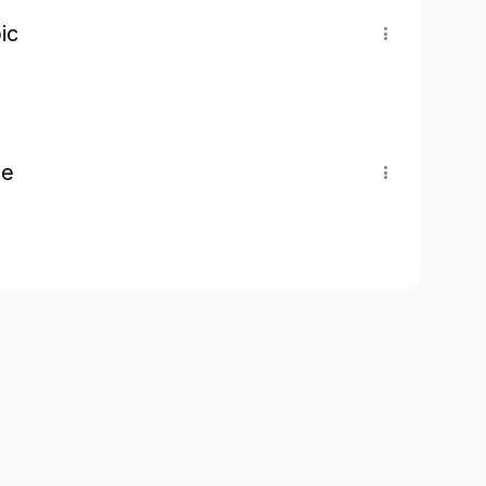
ic
pe