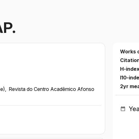
AP.
Works 
Citatio
H-inde
I10-ind
2yr me
ne),
Revista do Centro Acadêmico Afonso
Yea