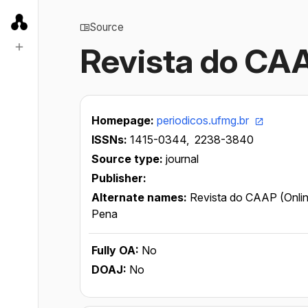
Source
Revista do CA
Homepage:
periodicos.ufmg.br
ISSNs:
1415-0344,
2238-3840
Source type:
journal
Publisher:
Alternate names:
Revista do CAAP (Onli
Pena
Fully OA:
No
DOAJ:
No