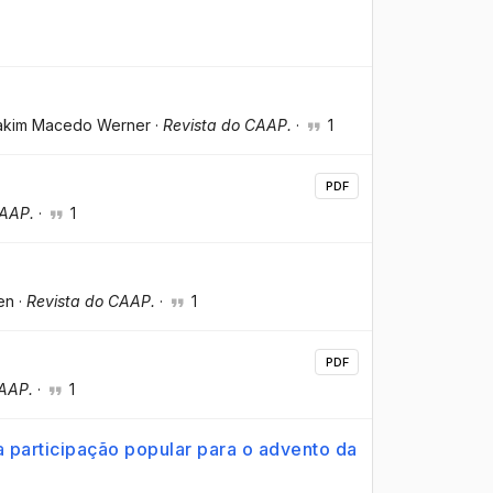
liakim Macedo Werner
·
Revista do CAAP.
·
1
PDF
CAAP.
·
1
en
·
Revista do CAAP.
·
1
PDF
CAAP.
·
1
 participação popular para o advento da