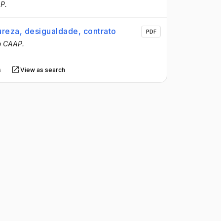
P.
reza, desigualdade, contrato
PDF
o CAAP.
s
View as search