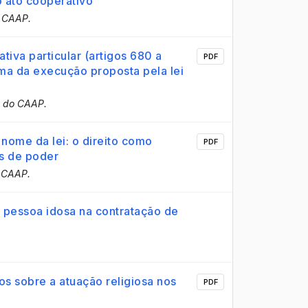
o ato cooperativo
o CAAP.
ativa particular (artigos 680 a
PDF
a da execução proposta pela lei
a do CAAP.
ome da lei: o direito como
PDF
es de poder
o CAAP.
 pessoa idosa na contratação de
s sobre a atuação religiosa nos
PDF