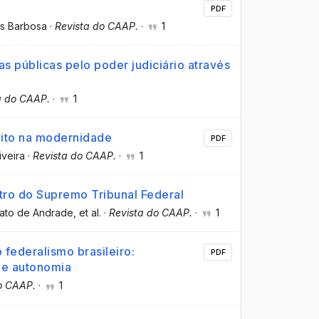
PDF
es Barbosa
·
Revista do CAAP.
·
1
as públicas pelo poder judiciário através
a do CAAP.
·
1
eito na modernidade
PDF
iveira
·
Revista do CAAP.
·
1
stro do Supremo Tribunal Federal
rato de Andrade
, et al.
·
Revista do CAAP.
·
1
 federalismo brasileiro:
PDF
 e autonomia
o CAAP.
·
1