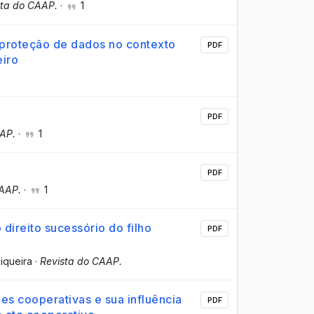
sta do CAAP.
·
1
 proteção de dados no contexto
PDF
eiro
PDF
AAP.
·
1
PDF
CAAP.
·
1
direito sucessório do filho
PDF
Siqueira
·
Revista do CAAP.
es cooperativas e sua influência
PDF