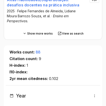
PDF
desafios docentes na prática inclusiva
2025
·
Felipe Fernandes de Almeida
, Lidiane
Moura Barrozo Souza
, et al.
·
Ensino em
Perspectivas.
Show more works
View as search
Works count:
88
Citation count:
9
H-index:
1
I10-index:
2yr mean citedness:
0.102
Year