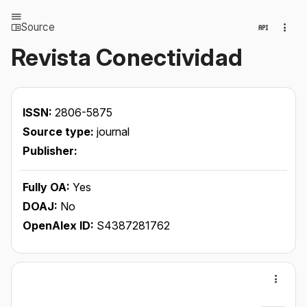
Source
Revista Conectividad
ISSN:
2806-5875
Source type:
journal
Publisher:
Fully OA:
Yes
DOAJ:
No
OpenAlex ID:
S4387281762