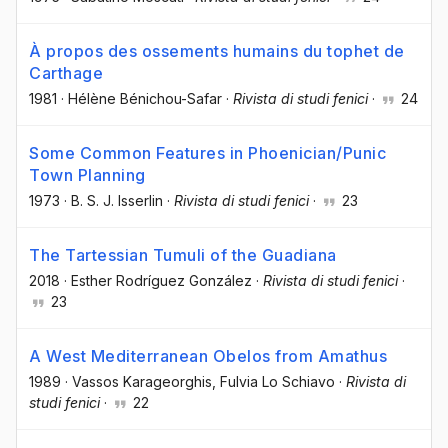
À propos des ossements humains du tophet de
Carthage
1981
·
Hélène Bénichou-Safar
·
Rivista di studi fenici
·
24
Some Common Features in Phoenician/Punic
Town Planning
1973
·
B. S. J. Isserlin
·
Rivista di studi fenici
·
23
The Tartessian Tumuli of the Guadiana
2018
·
Esther Rodríguez González
·
Rivista di studi fenici
·
23
A West Mediterranean Obelos from Amathus
1989
·
Vassos Karageorghis
, Fulvia Lo Schiavo
·
Rivista di
studi fenici
·
22