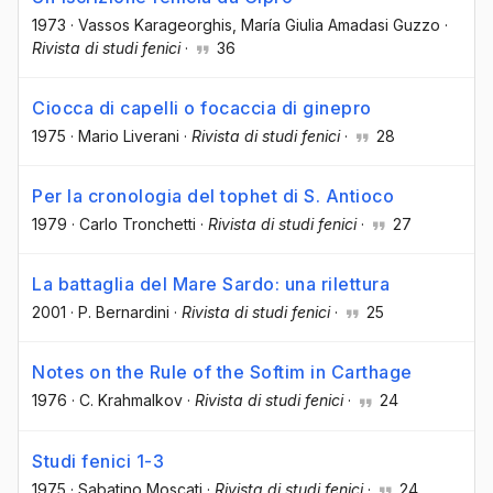
1973
·
Vassos Karageorghis
, María Giulia Amadasi Guzzo
·
Rivista di studi fenici
·
36
Ciocca di capelli o focaccia di ginepro
1975
·
Mario Liverani
·
Rivista di studi fenici
·
28
Per la cronologia del tophet di S. Antioco
1979
·
Carlo Tronchetti
·
Rivista di studi fenici
·
27
La battaglia del Mare Sardo: una rilettura
2001
·
P. Bernardini
·
Rivista di studi fenici
·
25
Notes on the Rule of the Softim in Carthage
1976
·
C. Krahmalkov
·
Rivista di studi fenici
·
24
Studi fenici 1-3
1975
·
Sabatino Moscati
·
Rivista di studi fenici
·
24