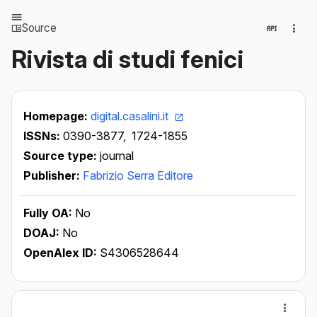
Source
Rivista di studi fenici
Homepage:
digital.casalini.it
ISSNs:
0390-3877,
1724-1855
Source type:
journal
Publisher:
Fabrizio Serra Editore
Fully OA:
No
DOAJ:
No
OpenAlex ID:
S4306528644