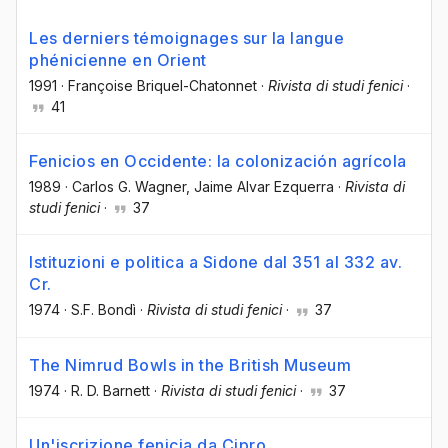
Les derniers témoignages sur la langue
phénicienne en Orient
1991
·
Françoise Briquel-Chatonnet
·
Rivista di studi fenici
·
41
Fenicios en Occidente: la colonización agrícola
1989
·
Carlos G. Wagner
, Jaime Alvar Ezquerra
·
Rivista di
studi fenici
·
37
Istituzioni e politica a Sidone dal 351 al 332 av.
Cr.
1974
·
S.F. Bondì
·
Rivista di studi fenici
·
37
The Nimrud Bowls in the British Museum
1974
·
R. D. Barnett
·
Rivista di studi fenici
·
37
Un'iscrizione fenicia da Cipro