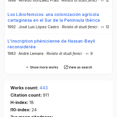
1998
·
Alfredo González Prats
·
Rivista di studi fenici
·
12
Los Libiofenicios: una colonización agrícola
cartaginesa en el Sur de la Península Ibérica
1992
·
José Luis López Castro
·
Rivista di studi fenici
·
12
L'inscription phénicienne de Hassan-Beyli
reconsidérée
1983
·
André Lemaire
·
Rivista di studi fenici
·
9
Show more works
View as search
Works count:
443
Citation count:
911
H-index:
18
I10-index:
24