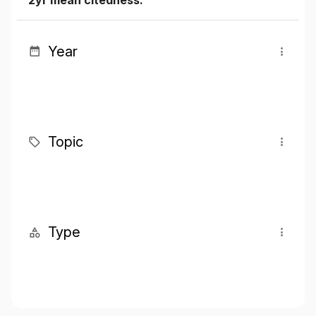
2yr mean citedness:
Year
Topic
Type