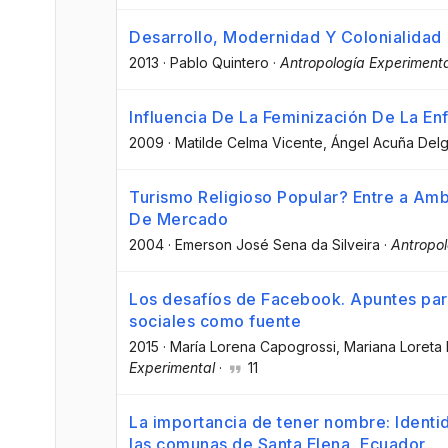
Desarrollo, Modernidad Y Colonialidad
2013
·
Pablo Quintero
·
Antropología Experimenta
Influencia De La Feminización De La En
2009
·
Matilde Celma Vicente
, Ángel Acuña Del
Turismo Religioso Popular? Entre a Am
De Mercado
2004
·
Emerson José Sena da Silveira
·
Antropol
Los desafíos de Facebook. Apuntes para
sociales como fuente
2015
·
María Lorena Capogrossi
, Mariana Loreta
Experimental
·
11
La importancia de tener nombre: Identid
las comunas de Santa Elena, Ecuador