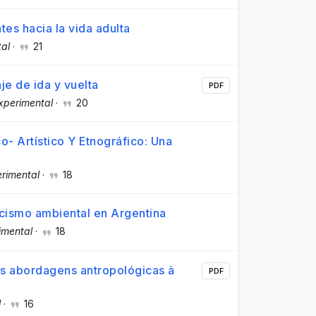
tes hacia la vida adulta
al
·
21
je de ida y vuelta
PDF
xperimental
·
20
- Artístico Y Etnográfico: Una
rimental
·
18
acismo ambiental en Argentina
imental
·
18
as abordagens antropológicas à
PDF
l
·
16