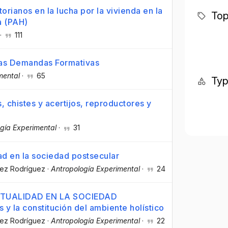
orianos en la lucha por la vivienda en la
Top
a (PAH)
·
111
vas Demandas Formativas
mental
·
65
Ty
chistes y acertijos, reproductores y
gía Experimental
·
31
ad en la sociedad postsecular
uez Rodríguez
·
Antropología Experimental
·
24
ITUALIDAD EN LA SOCIEDAD
y la constitución del ambiente holístico
uez Rodríguez
·
Antropología Experimental
·
22