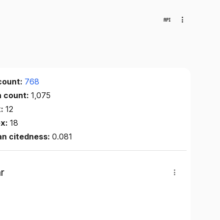
count:
768
n count:
1,075
x:
12
ex:
18
an citedness:
0.081
r