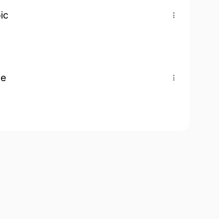
ic
pe