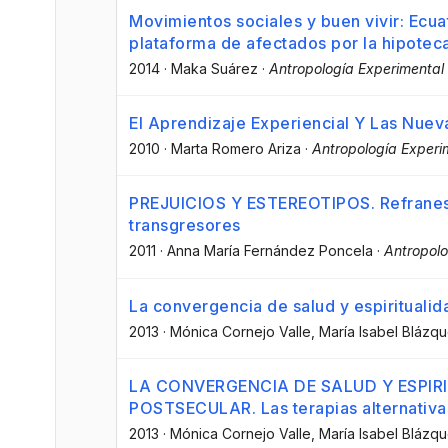
Movimientos sociales y buen vivir: Ecuat
plataforma de afectados por la hipotec
2014
·
Maka Suárez
·
Antropología Experimental
El Aprendizaje Experiencial Y Las Nue
2010
·
Marta Romero Ariza
·
Antropología Experi
PREJUICIOS Y ESTEREOTIPOS. Refranes, 
transgresores
2011
·
Anna María Fernández Poncela
·
Antropolo
La convergencia de salud y espiritualid
2013
·
Mónica Cornejo Valle
, María Isabel Blázq
LA CONVERGENCIA DE SALUD Y ESPIR
POSTSECULAR. Las terapias alternativas 
2013
·
Mónica Cornejo Valle
, María Isabel Blázq