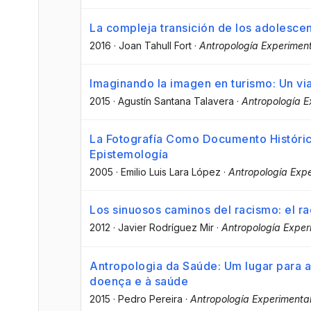
La compleja transición de los adolescen
2016
·
Joan Tahull Fort
·
Antropología Experiment
Imaginando la imagen en turismo: Un via
2015
·
Agustín Santana Talavera
·
Antropología E
La Fotografía Como Documento Histórico
Epistemología
2005
·
Emilio Luis Lara López
·
Antropología Expe
Los sinuosos caminos del racismo: el r
2012
·
Javier Rodríguez Mir
·
Antropología Exper
Antropologia da Saúde: Um lugar para 
doença e à saúde
2015
·
Pedro Pereira
·
Antropología Experimenta