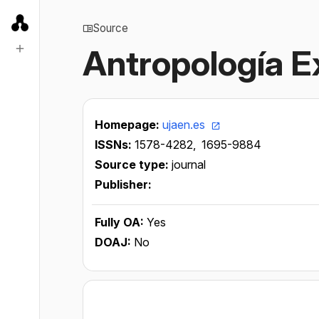
Source
Antropología E
Homepage:
ujaen.es
ISSNs:
1578-4282,
1695-9884
Source type:
journal
Publisher:
Fully OA:
Yes
DOAJ:
No