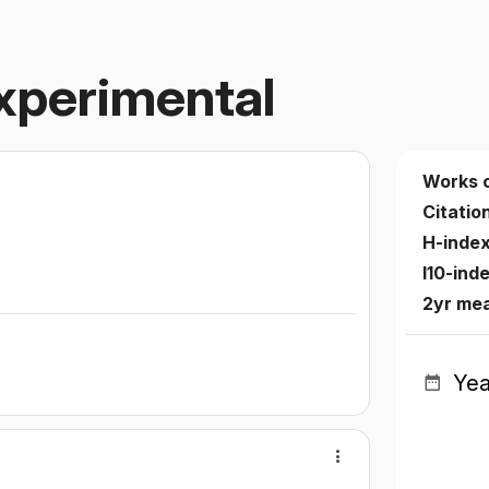
xperimental
Works 
Citatio
H-inde
I10-ind
2yr me
Yea