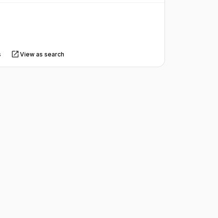
s
View as search