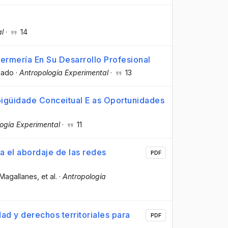
l
·
14
fermería En Su Desarrollo Profesional
gado
·
Antropología Experimental
·
13
bigüidade Conceitual E as Oportunidades
ogía Experimental
·
11
 el abordaje de las redes
PDF
 Magallanes
, et al.
·
Antropología
ad y derechos territoriales para
PDF