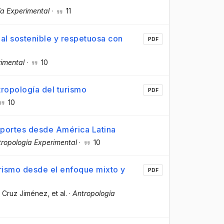
ía Experimental
·
11
ial sostenible y respetuosa con
PDF
imental
·
10
tropología del turismo
PDF
10
rtes desde América Latina
ropología Experimental
·
10
turismo desde el enfoque mixto y
PDF
a Cruz Jiménez
, et al.
·
Antropología