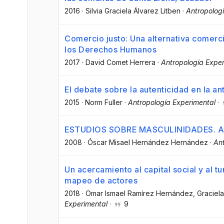
2016
·
Silvia Graciela Álvarez Litben
·
Antropolog
Comercio justo: Una alternativa comerc
los Derechos Humanos
2017
·
David Comet Herrera
·
Antropología Exper
El debate sobre la autenticidad en la an
2015
·
Norm Fuller
·
Antropología Experimental
·
ESTUDIOS SOBRE MASCULINIDADES. Apo
2008
·
Óscar Misael Hernández Hernández
·
Ant
Un acercamiento al capital social y al 
mapeo de actores
2018
·
Omar Ismael Ramírez Hernández
, Graciel
Experimental
·
9