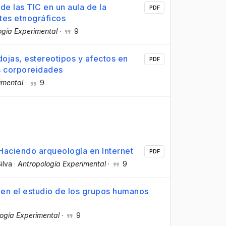
 de las TIC en un aula de la
PDF
tes etnográficos
ogía Experimental
·
9
dojas, estereotipos y afectos en
PDF
as corporeidades
imental
·
9
Haciendo arqueología en Internet
PDF
Silva
·
Antropología Experimental
·
9
a en el estudio de los grupos humanos
ogía Experimental
·
9