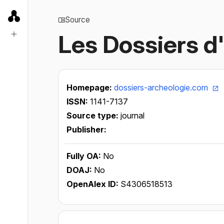
Source
Les Dossiers 
Homepage:
dossiers-archeologie.com
ISSN:
1141-7137
Source type:
journal
Publisher:
Fully OA:
No
DOAJ:
No
OpenAlex ID:
S4306518513