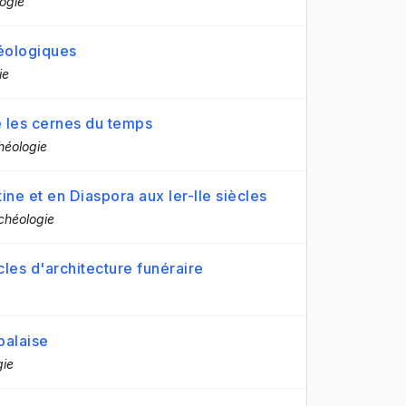
logie
éologiques
ie
e les cernes du temps
chéologie
ne et en Diaspora aux Ier-IIe siècles
rchéologie
ècles d'architecture funéraire
palaise
gie