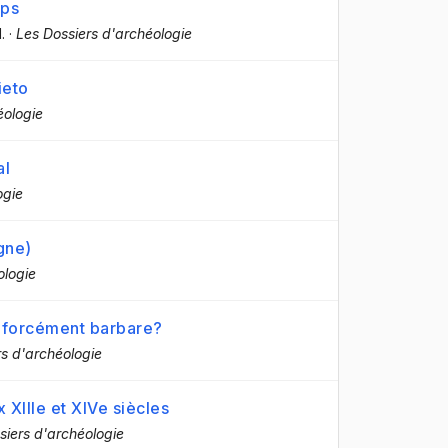
mps
l.
·
Les Dossiers d'archéologie
ieto
éologie
al
ogie
gne)
ologie
e forcément barbare?
ers d'archéologie
XIIIe et XIVe siècles
ssiers d'archéologie