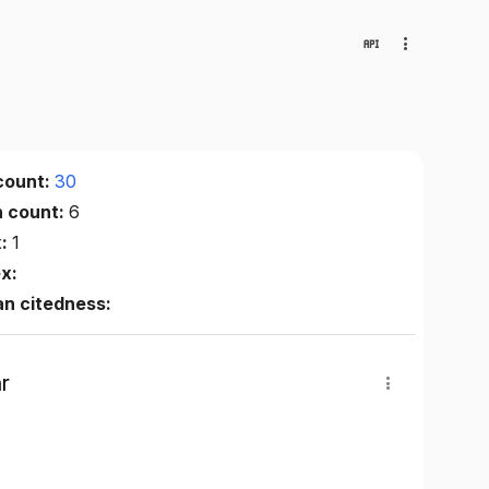
count:
30
n count:
6
x:
1
ex:
n citedness:
r