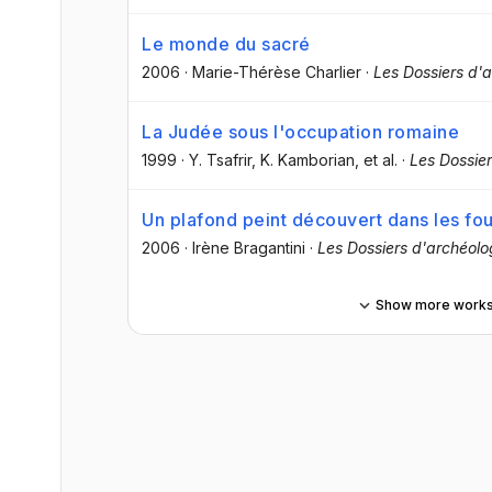
Le monde du sacré
2006
·
Marie-Thérèse Charlier
·
Les Dossiers d'
La Judée sous l'occupation romaine
1999
·
Y. Tsafrir
, K. Kamborian
, et al.
·
Les Dossi
Un plafond peint découvert dans les fo
2006
·
Irène Bragantini
·
Les Dossiers d'archéolo
Show more work