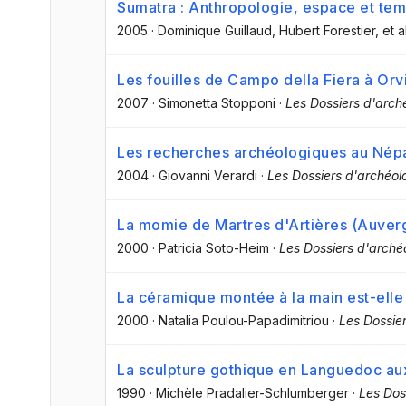
Sumatra : Anthropologie, espace et te
2005
·
Dominique Guillaud
, Hubert Forestier
, et a
Les fouilles de Campo della Fiera à Orv
2007
·
Simonetta Stopponi
·
Les Dossiers d'arch
Les recherches archéologiques au Nép
2004
·
Giovanni Verardi
·
Les Dossiers d'archéol
La momie de Martres d'Artières (Auver
2000
·
Patricia Soto-Heim
·
Les Dossiers d'arché
La céramique montée à la main est-ell
2000
·
Natalia Poulou-Papadimitriou
·
Les Dossi
La sculpture gothique en Languedoc aux 
1990
·
Michèle Pradalier-Schlumberger
·
Les Do