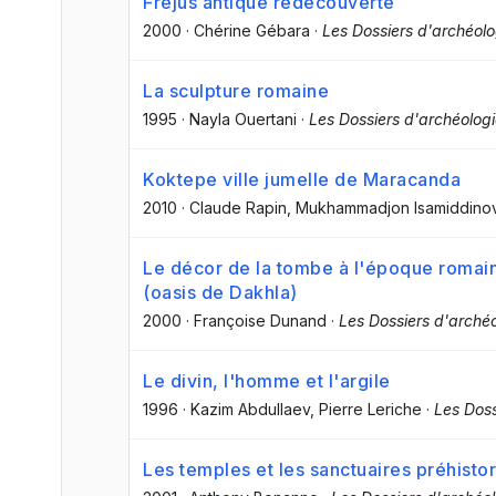
Fréjus antique redécouverte
2000
·
Chérine Gébara
·
Les Dossiers d'archéol
La sculpture romaine
1995
·
Nayla Ouertani
·
Les Dossiers d'archéolog
Koktepe ville jumelle de Maracanda
2010
·
Claude Rapin
, Mukhammadjon Isamiddino
Le décor de la tombe à l'époque roma
(oasis de Dakhla)
2000
·
Françoise Dunand
·
Les Dossiers d'arché
Le divin, l'homme et l'argile
1996
·
Kazim Abdullaev
, Pierre Leriche
·
Les Do
Les temples et les sanctuaires préhisto