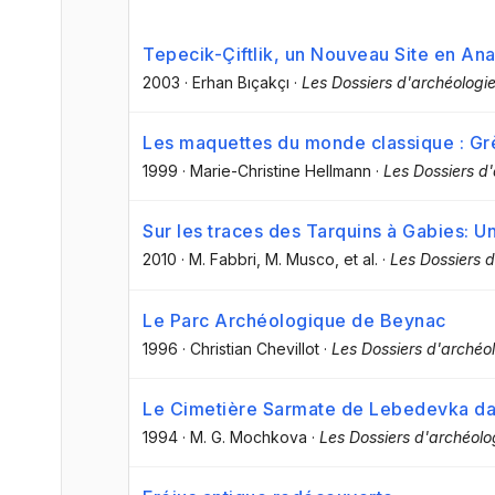
Tepecik-Çiftlik, un Nouveau Site en Ana
2003
·
Erhan Bıçakçı
·
Les Dossiers d'archéologi
Les maquettes du monde classique : Grè
1999
·
Marie-Christine Hellmann
·
Les Dossiers d
Sur les traces des Tarquins à Gabies: 
2010
·
M. Fabbri
, M. Musco
, et al.
·
Les Dossiers 
Le Parc Archéologique de Beynac
1996
·
Christian Chevillot
·
Les Dossiers d'archéo
Le Cimetière Sarmate de Lebedevka dan
1994
·
M. G. Mochkova
·
Les Dossiers d'archéolo