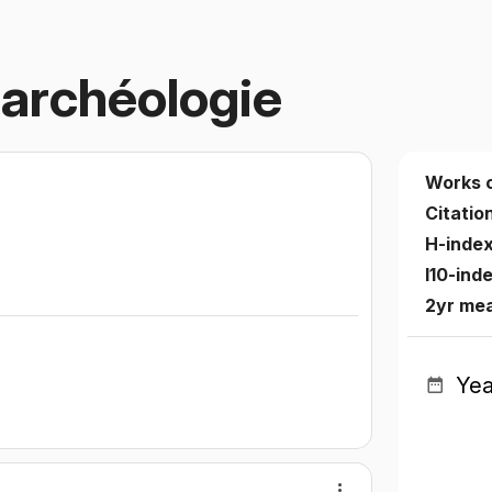
d'archéologie
Works 
Citatio
H-inde
I10-ind
2yr mea
Yea