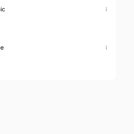
ic
pe