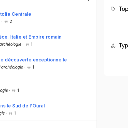
Top
tolie Centrale
e
·
2
ce, Italie et Empire romain
'archéologie
·
1
Ty
Une découverte exceptionnelle
d'archéologie
·
1
logie
·
1
s le Sud de l'Oural
gie
·
1