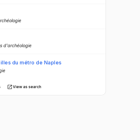
archéologie
ers d'archéologie
uilles du métro de Naples
gie
s
View as search