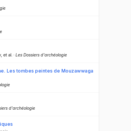
ogie
ie
v
, et al.
·
Les Dossiers d'archéologie
ine. Les tombes peintes de Mouzawwaga
ologie
ssiers d'archéologie
riques