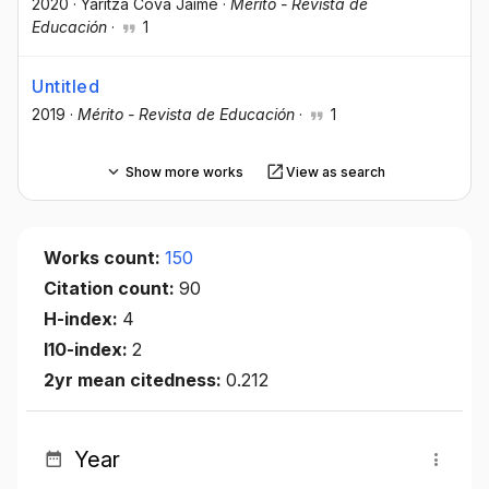
2020
·
Yaritza Cova Jaime
·
Mérito - Revista de
Educación
·
1
Untitled
2019
·
Mérito - Revista de Educación
·
1
Show more works
View as search
Works count:
150
Citation count:
90
H-index:
4
I10-index:
2
2yr mean citedness:
0.212
Year