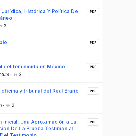
Jurídica, Histórica Y Política De
PDF
ráneo
3
bio
PDF
al del feminicida en México
PDF
antum
·
2
oficina y tribunal del Real Erario
PDF
m
·
2
n Inicial. Una Aproximación a La
PDF
ción De La Prueba Testimonial
 Del Testimonio