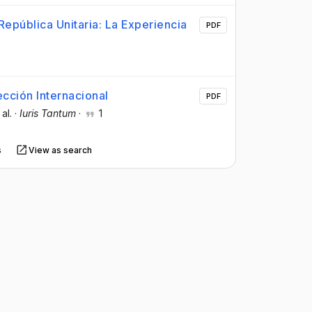
República Unitaria: La Experiencia
PDF
cción Internacional
PDF
 al.
·
Iuris Tantum
·
1
s
View as search