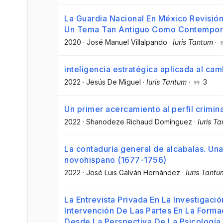
La Guardia Nacional En México Revisión 
Un Tema Tan Antiguo Como Contempo
2020
·
José Manuel Villalpando
·
Iuris Tantum
·
inteligencia estratégica aplicada al cam
2022
·
Jesús De Miguel
·
Iuris Tantum
·
3
Un primer acercamiento al perfil crimin
2022
·
Shanodeze Richaud Domínguez
·
Iuris T
La contaduría general de alcabalas. Una 
novohispano (1677-1756)
2022
·
José Luis Galván Hernández
·
Iuris Tantu
La Entrevista Privada En La Investigació
Intervención De Las Partes En La Forma
Desde La Perspectiva De La Psicología