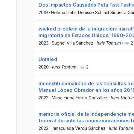
Dos Impactos Causados Pela Fast Fashi
2019
·
Helena Liebl
, Denisse Schmitt Siqueira Ga
wicked problem de la migración: narrati
migratoria en Estados Unidos, 1990-20
2023
·
Sughei Villa Sánchez
·
Iuris Tantum
·
2
Untitled
2020
·
Iuris Tantum
·
2
inconstitucionalidad de las consultas p
Manuel López Obrador en los años 201
2022
·
Maria Fiona Folino González
·
Iuris Tantu
memoria oficial de la independencia me
federal durante las conmemoraciones b
2022
·
Inmaculada Verdú Sánchez
·
Iuris Tantum