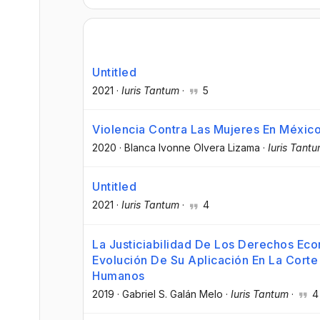
Untitled
2021
·
Iuris Tantum
·
5
Violencia Contra Las Mujeres En Méxic
2020
·
Blanca Ivonne Olvera Lizama
·
Iuris Tant
Untitled
2021
·
Iuris Tantum
·
4
La Justiciabilidad De Los Derechos Eco
Evolución De Su Aplicación En La Cort
Humanos
2019
·
Gabriel S. Galán Melo
·
Iuris Tantum
·
4