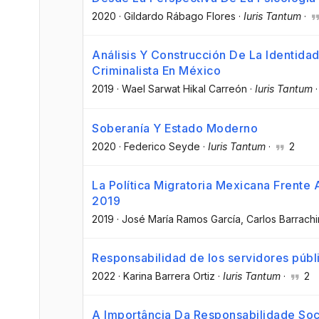
2020
·
Gildardo Rábago Flores
·
Iuris Tantum
·
Análisis Y Construcción De La Identida
Criminalista En México
2019
·
Wael Sarwat Hikal Carreón
·
Iuris Tantum
Soberanía Y Estado Moderno
2020
·
Federico Seyde
·
Iuris Tantum
·
2
La Política Migratoria Mexicana Frente
2019
2019
·
José María Ramos García
, Carlos Barrach
Responsabilidad de los servidores públi
2022
·
Karina Barrera Ortiz
·
Iuris Tantum
·
2
A Importância Da Responsabilidade Soc