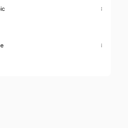
ic
pe