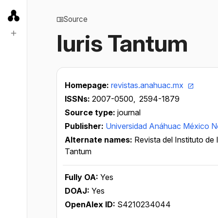
Source
Iuris Tantum
Homepage:
revistas.anahuac.mx
ISSNs:
2007-0500,
2594-1879
Source type:
journal
Publisher:
Universidad Anáhuac México N
Alternate names:
Revista del Instituto de
Tantum
Fully OA:
Yes
DOAJ:
Yes
OpenAlex ID:
S4210234044