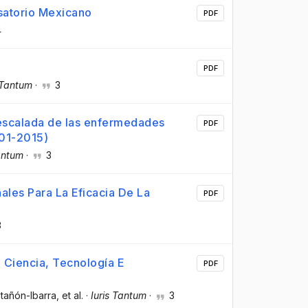
usatorio Mexicano
PDF
4
PDF
 Tantum
·
3
a escalada de las enfermedades
PDF
001-2015)
Tantum
·
3
les Para La Eficacia De La
PDF
3
e Ciencia, Tecnología E
PDF
stañón-Ibarra
, et al.
·
Iuris Tantum
·
3