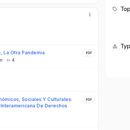
Top
Ty
o, La Otra Pandemia
PDF
um
·
4
nómicos, Sociales Y Culturales:
PDF
e Interamericana De Derechos