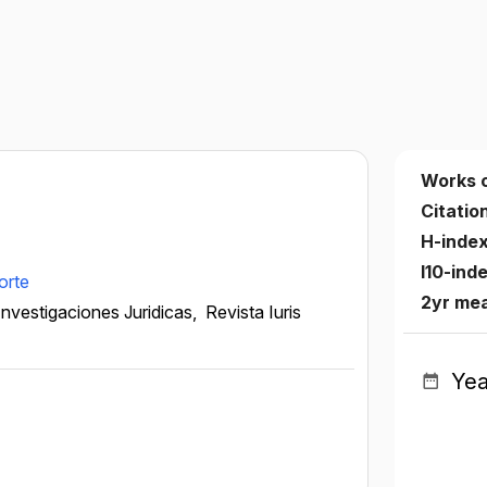
Works 
Citatio
H-inde
I10-ind
orte
2yr me
 Investigaciones Juridicas,
Revista Iuris
Yea