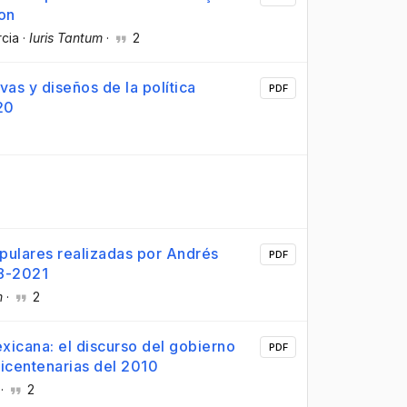
on
rcia
·
Iuris Tantum
·
2
vas y diseños de la política
PDF
20
opulares realizadas por Andrés
PDF
8-2021
m
·
2
xicana: el discurso del gobierno
PDF
icentenarias del 2010
·
2