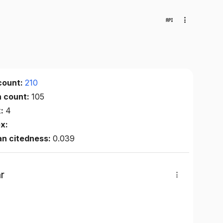
count:
210
n count:
105
x:
4
ex:
an citedness:
0.039
r