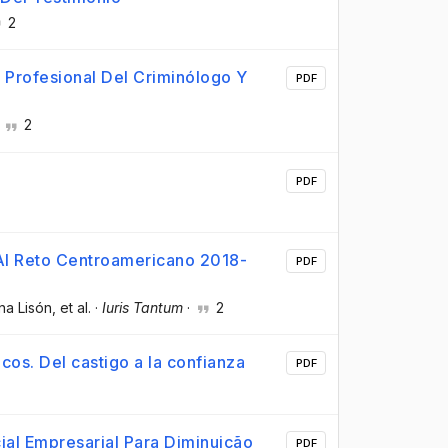
2
d Profesional Del Criminólogo Y
PDF
·
2
PDF
 Al Reto Centroamericano 2018-
PDF
ina Lisón
, et al.
·
Iuris Tantum
·
2
cos. Del castigo a la confianza
PDF
ial Empresarial Para Diminuição
PDF