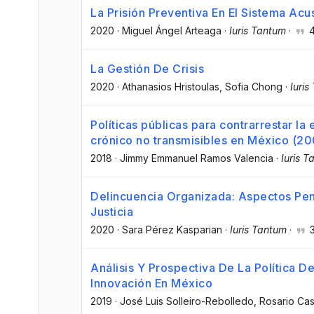
La Prisión Preventiva En El Sistema Ac
2020
·
Miguel Ángel Arteaga
·
Iuris Tantum
·
La Gestión De Crisis
2020
·
Athanasios Hristoulas
, Sofia Chong
·
Iuris
Políticas públicas para contrarrestar l
crónico no transmisibles en México (2
2018
·
Jimmy Emmanuel Ramos Valencia
·
Iuris 
Delincuencia Organizada: Aspectos Pena
Justicia
2020
·
Sara Pérez Kasparian
·
Iuris Tantum
·
Análisis Y Prospectiva De La Política D
Innovación En México
2019
·
José Luis Solleiro-Rebolledo
, Rosario Ca