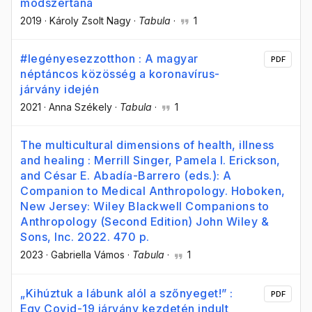
módszertana
2019
·
Károly Zsolt Nagy
·
Tabula
·
1
#legényesezzotthon : A magyar
PDF
néptáncos közösség a koronavírus-
járvány idején
2021
·
Anna Székely
·
Tabula
·
1
The multicultural dimensions of health, illness
and healing : Merrill Singer, Pamela I. Erickson,
and César E. Abadía-Barrero (eds.): A
Companion to Medical Anthropology. Hoboken,
New Jersey: Wiley Blackwell Companions to
Anthropology (Second Edition) John Wiley &
Sons, Inc. 2022. 470 p.
2023
·
Gabriella Vámos
·
Tabula
·
1
„Kihúztuk a lábunk alól a szőnyeget!” :
PDF
Egy Covid-19 járvány kezdetén indult