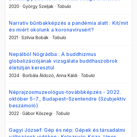
2020
·
György Szeljak
·
Tabula
Narratív bűnbakképzés a pandémia alatt : Kit/mit
és miért okolunk a koronavírusért?
2021
·
Szilvia Bobák
·
Tabula
Nepálból Nógrádba : A buddhizmus
globalizációjának vizsgálata buddhaszobrok
életútján keresztül
2024
·
Borbála Áldozó
, Anna Káldi
·
Tabula
Néprajzosmuzeológus-továbbképzés - 2022.
október 5–7., Budapest–Szentendre (Szubjektív
beszámoló)
2022
·
Gábor Kőszegi
·
Tabula
Gagyi József: Gép és nép: Gépek és társadalmi
változások vidéken : Kolozsvár: Kriza János