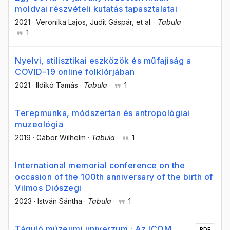
moldvai részvételi kutatás tapasztalatai
2021
·
Veronika Lajos
, Judit Gáspár
, et al.
·
Tabula
·
1
Nyelvi, stilisztikai eszközök és műfajiság a
COVID-19 online folklórjában
2021
·
Ildikó Tamás
·
Tabula
·
1
Terepmunka, módszertan és antropológiai
muzeológia
2019
·
Gábor Wilhelm
·
Tabula
·
1
International memorial conference on the
occasion of the 100th anniversary of the birth of
Vilmos Diószegi
2023
·
István Sántha
·
Tabula
·
1
Táguló múzeumi univerzum : Az ICOM
PDF