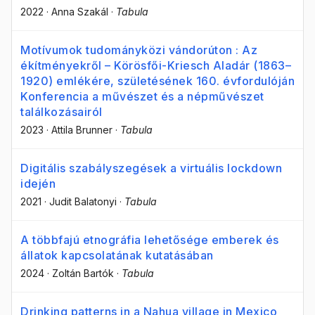
2022
·
Anna Szakál
·
Tabula
Motívumok tudományközi vándorúton : Az
ékítményekről – Körösfői-Kriesch Aladár (1863–
1920) emlékére, születésének 160. évfordulóján
Konferencia a művészet és a népművészet
találkozásairól
2023
·
Attila Brunner
·
Tabula
Digitális szabályszegések a virtuális lockdown
idején
2021
·
Judit Balatonyi
·
Tabula
A többfajú etnográfia lehetősége emberek és
állatok kapcsolatának kutatásában
2024
·
Zoltán Bartók
·
Tabula
Drinking patterns in a Nahua village in Mexico