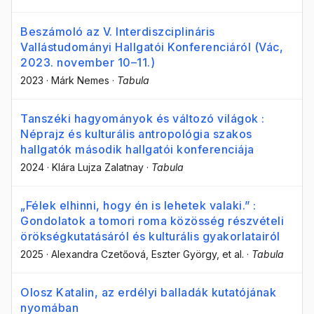
Beszámoló az V. Interdiszciplináris
Vallástudományi Hallgatói Konferenciáról (Vác,
2023. november 10–11.)
2023
·
Márk Nemes
·
Tabula
Tanszéki hagyományok és változó világok :
Néprajz és kulturális antropológia szakos
hallgatók második hallgatói konferenciája
2024
·
Klára Lujza Zalatnay
·
Tabula
„Félek elhinni, hogy én is lehetek valaki.” :
Gondolatok a tomori roma közösség részvételi
örökségkutatásáról és kulturális gyakorlatairól
2025
·
Alexandra Czetőová
, Eszter György
, et al.
·
Tabula
Olosz Katalin, az erdélyi balladák kutatójának
nyomában