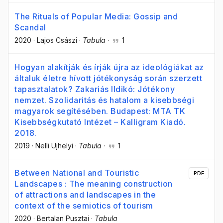
The Rituals of Popular Media: Gossip and
Scandal
2020
·
Lajos Császi
·
Tabula
·
1
Hogyan alakítják és írják újra az ideológiákat az
általuk életre hívott jótékonyság során szerzett
tapasztalatok? Zakariás Ildikó: Jótékony
nemzet. Szolidaritás és hatalom a kisebbségi
magyarok segítésében. Budapest: MTA TK
Kisebbségkutató Intézet – Kalligram Kiadó.
2018.
2019
·
Nelli Ujhelyi
·
Tabula
·
1
Between National and Touristic
PDF
Landscapes : The meaning construction
of attractions and landscapes in the
context of the semiotics of tourism
2020
·
Bertalan Pusztai
·
Tabula