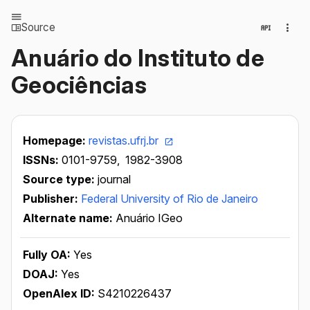
Source
Anuário do Instituto de
Geociências
Homepage:
revistas.ufrj.br
ISSNs:
0101-9759,
1982-3908
Source type:
journal
Publisher:
Federal University of Rio de Janeiro
Alternate name:
Anuário IGeo
Fully OA:
Yes
DOAJ:
Yes
OpenAlex ID:
S4210226437