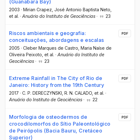
(Guanabara Bay)
2003
·
Mirian Crapez
, José Antonio Baptista Neto
,
et al.
·
Anuário do Instituto de Geociências
·
23
Riscos ambientais e geografia:
PDF
conceituações, abordagens e escalas
2005
·
Cleber Marques de Castro
, Maria Naíse de
Oliveira Peixoto
, et al.
·
Anuário do Instituto de
Geociências
·
23
Extreme Rainfall in The City of Rio de
PDF
Janeiro: History from the 19th Century
2017
·
C. P. DERECZYNSKI
, R. N. CALADO
, et al.
·
Anuário do Instituto de Geociências
·
22
Morfologia de osteodermos de
PDF
crocodilomorfos do Sítio Paleontológico
de Peirópolis (Bacia Bauru, Cretáceo
Superior)