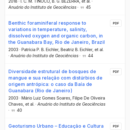
2018
·
I. C. M. TINÔCO
, B. G. BEZERRA
, et al.
·
Anuário do Instituto de Geociências
·
45
Benthic foraminiferal response to
PDF
variations in temperature, salinity,
dissolved oxygen and organic carbon, in
the Guanabara Bay, Rio de Janeiro, Brazil
2003
·
Patrícia P. B. Eichler
, Beatriz B. Eichler
, et al.
·
Anuário do Instituto de Geociências
·
44
Diversidade estrutural de bosques de
PDF
mangue e sua relação com distúrbios de
origem antrópica: o caso da Baía de
Guanabara (Rio de Janeiro)
2003
·
Mário Luiz Gomes Soares
, Filipe De Oliveira
Chaves
, et al.
·
Anuário do Instituto de Geociências
·
40
Geoturismo Urbano – Educação e Cultura
PDF