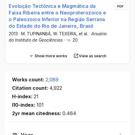
Evolução Tectônica e Magmática da
PDF
Faixa Ribeira entre o Neoproterozoico e
o Paleozoico Inferior na Região Serrana
do Estado do Rio de Janeiro, Brasil
2013
·
M. TUPINANBÁ
, W. TEXEIRA
, et al.
·
Anuário
do Instituto de Geociências
·
20
Show more works
View as search
Works count:
2,089
Citation count:
4,922
H-index:
21
I10-index:
101
2yr mean citedness:
0.464