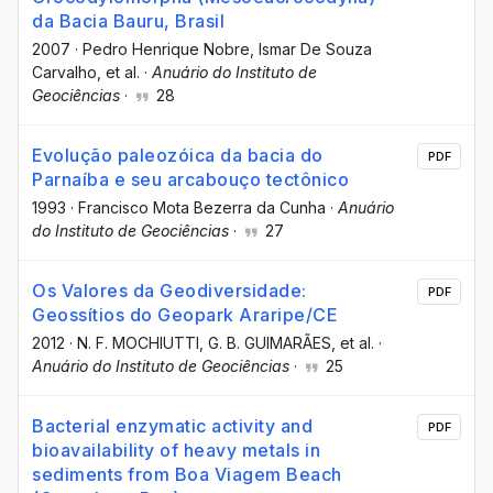
da Bacia Bauru, Brasil
2007
·
Pedro Henrique Nobre
, Ismar De Souza
Carvalho
, et al.
·
Anuário do Instituto de
Geociências
·
28
Evolução paleozóica da bacia do
PDF
Parnaíba e seu arcabouço tectônico
1993
·
Francisco Mota Bezerra da Cunha
·
Anuário
do Instituto de Geociências
·
27
Os Valores da Geodiversidade:
PDF
Geossítios do Geopark Araripe/CE
2012
·
N. F. MOCHIUTTI
, G. B. GUIMARÃES
, et al.
·
Anuário do Instituto de Geociências
·
25
Bacterial enzymatic activity and
PDF
bioavailability of heavy metals in
sediments from Boa Viagem Beach