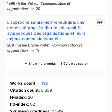
1996
·
Gilles Willett
·
Communication et
organisation
·
20
L’approche sémio-herméneutique: une
PDF
nécessité pour étudier les dispositifs
symboliques des organisations et leurs
enjeux communicationnels
2011
·
Céline Bryon-Portet
·
Communication et
organisation
·
19
Show more works
View as search
Works count:
1,490
Citation count:
3,339
H-index:
20
I10-index:
82
2yr mean citedness:
0.389