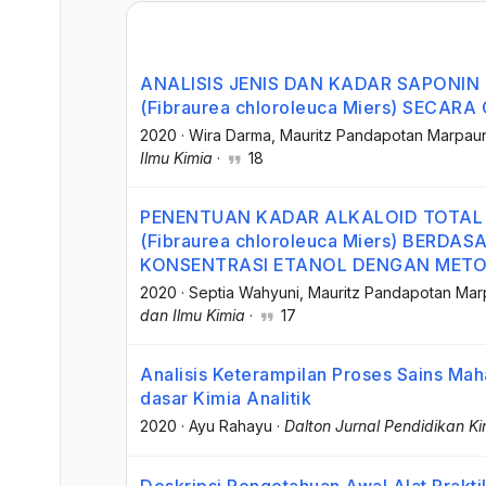
ANALISIS JENIS DAN KADAR SAPONIN
(Fibraurea chloroleuca Miers) SECARA
2020
·
Wira Darma
, Mauritz Pandapotan Marpau
Ilmu Kimia
·
18
PENENTUAN KADAR ALKALOID TOTAL
(Fibraurea chloroleuca Miers) BERD
KONSENTRASI ETANOL DENGAN METO
2020
·
Septia Wahyuni
, Mauritz Pandapotan Ma
dan Ilmu Kimia
·
17
Analisis Keterampilan Proses Sains Ma
dasar Kimia Analitik
2020
·
Ayu Rahayu
·
Dalton Jurnal Pendidikan Ki
Deskripsi Pengetahuan Awal Alat Prakt