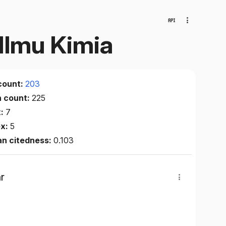
 Ilmu Kimia
count:
203
n count:
225
x:
7
ex:
5
an citedness:
0.103
r