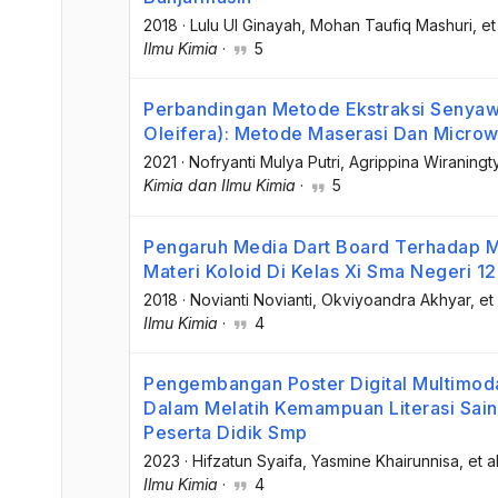
2018
·
Lulu Ul Ginayah
, Mohan Taufiq Mashuri
, et
Ilmu Kimia
·
5
Perbandingan Metode Ekstraksi Senyawa
Oleifera): Metode Maserasi Dan Microw
2021
·
Nofryanti Mulya Putri
, Agrippina Wiraningt
Kimia dan Ilmu Kimia
·
5
Pengaruh Media Dart Board Terhadap Mi
Materi Koloid Di Kelas Xi Sma Negeri 1
2018
·
Novianti Novianti
, Okviyoandra Akhyar
, et 
Ilmu Kimia
·
4
Pengembangan Poster Digital Multimod
Dalam Melatih Kemampuan Literasi Sai
Peserta Didik Smp
2023
·
Hifzatun Syaifa
, Yasmine Khairunnisa
, et al
Ilmu Kimia
·
4