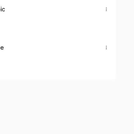
ic
pe