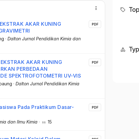
Top
 EKSTRAK AKAR KUNING
PDF
 GRAVIMETRI
ng
·
Dalton Jurnal Pendidikan Kimia dan
Ty
 EKSTRAK AKAR KUNING
PDF
ASARKAN PERBEDAAN
DE SPEKTROFOTOMETRI UV-VIS
rpaung
·
Dalton Jurnal Pendidikan Kimia
hasiswa Pada Praktikum Dasar-
PDF
mia dan Ilmu Kimia
·
15
ikum Materi Koloid Dalam