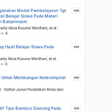
unakan Model Pembelajaran Tgt
PDF
l Belajar Siswa Pada Materi
i Banjarmasin
santy Alicia Kusuma Wardhani
, et al.
·
4
p Hasil Belajar Siswa Pada
PDF
santy Alicia Kusuma Wardhani
, et al.
·
3
am Untuk Membangun Keterampilan
PDF
l.
·
Dalton Jurnal Pendidikan Kimia dan
tif Tipe Bamboo Dancing Pada
PDF