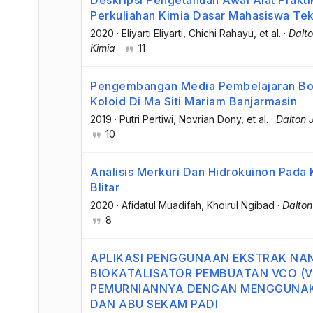
Perkuliahan Kimia Dasar Mahasiswa Tek
2020
·
Eliyarti Eliyarti
, Chichi Rahayu
, et al.
·
Dalto
Kimia
·
11
Pengembangan Media Pembelajaran Box
Koloid Di Ma Siti Mariam Banjarmasin
2019
·
Putri Pertiwi
, Novrian Dony
, et al.
·
Dalton 
10
Analisis Merkuri Dan Hidrokuinon Pada
Blitar
2020
·
Afidatul Muadifah
, Khoirul Ngibad
·
Dalton
8
APLIKASI PENGGUNAAN EKSTRAK NAN
BIOKATALISATOR PEMBUATAN VCO (Vir
PEMURNIANNYA DENGAN MENGGUNAK
DAN ABU SEKAM PADI