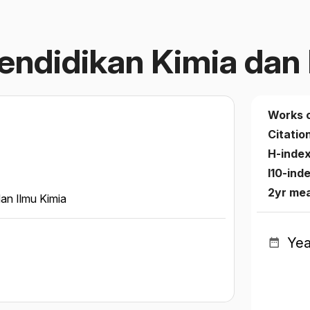
Pendidikan Kimia dan
Works 
Citatio
H-inde
I10-ind
2yr me
dan Ilmu Kimia
Yea