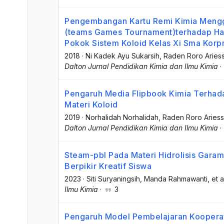
Pengembangan Kartu Remi Kimia Mengg
(teams Games Tournament)terhadap Hasi
Pokok Sistem Koloid Kelas Xi Sma Korpr
2018
·
Ni Kadek Ayu Sukarsih
, Raden Roro Aries
Dalton Jurnal Pendidikan Kimia dan Ilmu Kimia
·
Pengaruh Media Flipbook Kimia Terhada
Materi Koloid
2019
·
Norhalidah Norhalidah
, Raden Roro Aries
Dalton Jurnal Pendidikan Kimia dan Ilmu Kimia
·
Steam-pbl Pada Materi Hidrolisis Gar
Berpikir Kreatif Siswa
2023
·
Siti Suryaningsih
, Manda Rahmawanti
, et a
Ilmu Kimia
·
3
Pengaruh Model Pembelajaran Koopera