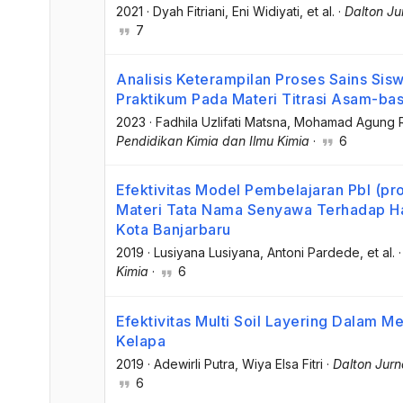
2021
·
Dyah Fitriani
, Eni Widiyati
, et al.
·
Dalton Ju
7
Analisis Keterampilan Proses Sains Sis
Praktikum Pada Materi Titrasi Asam-ba
2023
·
Fadhila Uzlifati Matsna
, Mohamad Agung 
Pendidikan Kimia dan Ilmu Kimia
·
6
Efektivitas Model Pembelajaran Pbl (p
Materi Tata Nama Senyawa Terhadap Has
Kota Banjarbaru
2019
·
Lusiyana Lusiyana
, Antoni Pardede
, et al.
Kimia
·
6
Efektivitas Multi Soil Layering Dalam M
Kelapa
2019
·
Adewirli Putra
, Wiya Elsa Fitri
·
Dalton Jurn
6