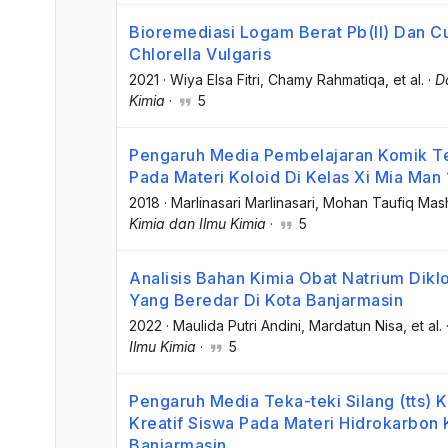
Bioremediasi Logam Berat Pb(II) Dan Cu
Chlorella Vulgaris
2021
·
Wiya Elsa Fitri
, Chamy Rahmatiqa
, et al.
·
D
Kimia
·
5
Pengaruh Media Pembelajaran Komik Te
Pada Materi Koloid Di Kelas Xi Mia Man
2018
·
Marlinasari Marlinasari
, Mohan Taufiq Mash
Kimia dan Ilmu Kimia
·
5
Analisis Bahan Kimia Obat Natrium Dik
Yang Beredar Di Kota Banjarmasin
2022
·
Maulida Putri Andini
, Mardatun Nisa
, et al.
Ilmu Kimia
·
5
Pengaruh Media Teka-teki Silang (tts
Kreatif Siswa Pada Materi Hidrokarbon 
Banjarmasin