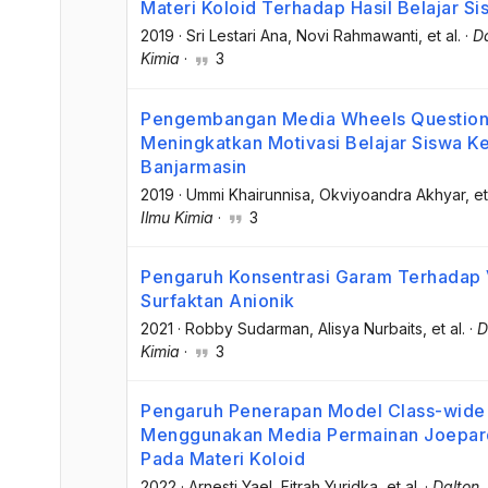
Materi Koloid Terhadap Hasil Belajar S
2019
·
Sri Lestari Ana
, Novi Rahmawanti
, et al.
·
Da
Kimia
·
3
Pengembangan Media Wheels Question P
Meningkatkan Motivasi Belajar Siswa Ke
Banjarmasin
2019
·
Ummi Khairunnisa
, Okviyoandra Akhyar
, et
Ilmu Kimia
·
3
Pengaruh Konsentrasi Garam Terhadap V
Surfaktan Anionik
2021
·
Robby Sudarman
, Alisya Nurbaits
, et al.
·
D
Kimia
·
3
Pengaruh Penerapan Model Class-wide 
Menggunakan Media Permainan Joepardy
Pada Materi Koloid
2022
·
Arnesti Yael
, Fitrah Yuridka
, et al.
·
Dalton 