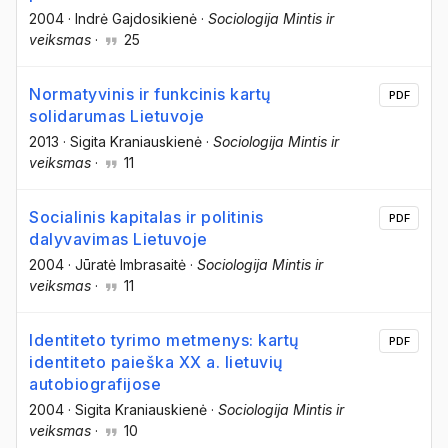
2004
·
Indrė Gajdosikienė
·
Sociologija Mintis ir
veiksmas
·
25
Normatyvinis ir funkcinis kartų
PDF
solidarumas Lietuvoje
2013
·
Sigita Kraniauskienė
·
Sociologija Mintis ir
veiksmas
·
11
Socialinis kapitalas ir politinis
PDF
dalyvavimas Lietuvoje
2004
·
Jūratė Imbrasaitė
·
Sociologija Mintis ir
veiksmas
·
11
Identiteto tyrimo metmenys: kartų
PDF
identiteto paieška XX a. lietuvių
autobiografijose
2004
·
Sigita Kraniauskienė
·
Sociologija Mintis ir
veiksmas
·
10