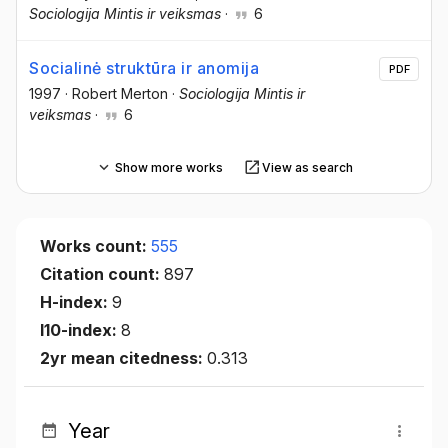
Sociologija Mintis ir veiksmas
·
6
Socialinė struktūra ir anomija
PDF
1997
·
Robert Merton
·
Sociologija Mintis ir
veiksmas
·
6
Show more works
View as search
Works count:
555
Citation count:
897
H-index:
9
I10-index:
8
2yr mean citedness:
0.313
Year