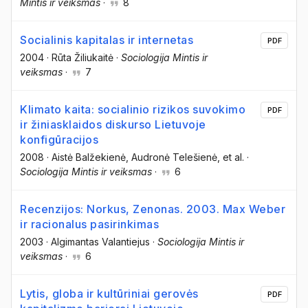
Mintis ir veiksmas
·
8
Socialinis kapitalas ir internetas
PDF
2004
·
Rūta Žiliukaitė
·
Sociologija Mintis ir
veiksmas
·
7
Klimato kaita: socialinio rizikos suvokimo
PDF
ir žiniasklaidos diskurso Lietuvoje
konfigūracijos
2008
·
Aistė Balžekienė
, Audronė Telešienė
, et al.
·
Sociologija Mintis ir veiksmas
·
6
Recenzijos: Norkus, Zenonas. 2003. Max Weber
ir racionalus pasirinkimas
2003
·
Algimantas Valantiejus
·
Sociologija Mintis ir
veiksmas
·
6
Lytis, globa ir kultūriniai gerovės
PDF