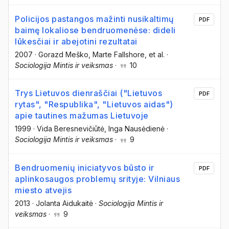
Policijos pastangos mažinti nusikaltimų
PDF
baimę lokaliose bendruomenėse: dideli
lūkesčiai ir abejotini rezultatai
2007
·
Gorazd Meško
, Marte Fallshore
, et al.
·
Sociologija Mintis ir veiksmas
·
10
Trys Lietuvos dienraščiai ("Lietuvos
PDF
rytas", "Respublika", "Lietuvos aidas")
apie tautines mažumas Lietuvoje
1999
·
Vida Beresnevičiūtė
, Inga Nausėdienė
·
Sociologija Mintis ir veiksmas
·
9
Bendruomenių iniciatyvos būsto ir
PDF
aplinkosaugos problemų srityje: Vilniaus
miesto atvejis
2013
·
Jolanta Aidukaitė
·
Sociologija Mintis ir
veiksmas
·
9