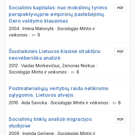
Socialinis kapitalas: nuo mokslinių tyrimo
PDF
perspektyvųprie empirinių pastebėjimų.
Gero valdymo klausimas
2004
·
Irmina Matonytė
·
Sociologija Mintis ir
veiksmas
·
9
Šiuolaikinės Lietuvos klasinė struktūra:
PDF
neovėberiška analizė
2012
·
Vaidas Morkevičius
, Zenonas Norkus
·
Sociologija Mintis ir veiksmas
·
8
Postmaterialiųjų vertybių raida netikrumo
sąlygomis. Lietuvos atvejis
2016
·
Aida Savicka
·
Sociologija Mintis ir veiksmas
·
8
Socialinių tinklų analizė migracijos
PDF
studijose
2009
·
Ingrida Gečienė
·
Sociologija Mintis ir