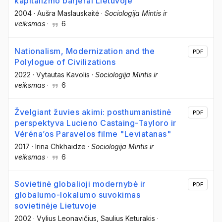
kapitalizmo barjerai Lietuvoje
2004
·
Aušra Maslauskaitė
·
Sociologija Mintis ir
veiksmas
·
6
Nationalism, Modernization and the
PDF
Polylogue of Civilizations
2022
·
Vytautas Kavolis
·
Sociologija Mintis ir
veiksmas
·
6
Žvelgiant žuvies akimi: posthumanistinė
PDF
perspektyva Lucieno Castaing-Tayloro ir
Véréna’os Paravelos filme "Leviatanas"
2017
·
Irina Chkhaidze
·
Sociologija Mintis ir
veiksmas
·
6
Sovietinė globalioji modernybė ir
PDF
globalumo-lokalumo suvokimas
sovietinėje Lietuvoje
2002
·
Vylius Leonavičius
, Saulius Keturakis
·