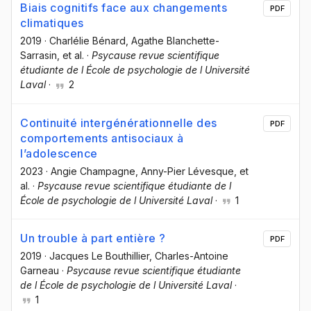
Biais cognitifs face aux changements
PDF
climatiques
2019
·
Charlélie Bénard
, Agathe Blanchette-
Sarrasin
, et al.
·
Psycause revue scientifique
étudiante de l École de psychologie de l Université
Laval
·
2
Continuité intergénérationnelle des
PDF
comportements antisociaux à
l’adolescence
2023
·
Angie Champagne
, Anny-Pier Lévesque
, et
al.
·
Psycause revue scientifique étudiante de l
École de psychologie de l Université Laval
·
1
Un trouble à part entière ?
PDF
2019
·
Jacques Le Bouthillier
, Charles-Antoine
Garneau
·
Psycause revue scientifique étudiante
de l École de psychologie de l Université Laval
·
1