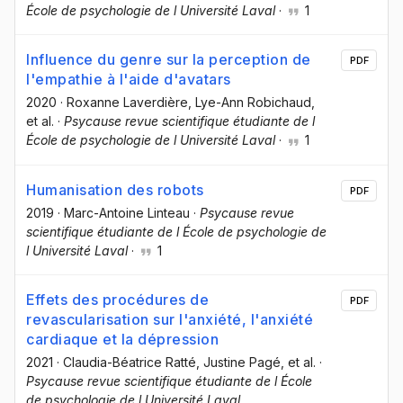
École de psychologie de l Université Laval
·
1
Influence du genre sur la perception de
PDF
l'empathie à l'aide d'avatars
2020
·
Roxanne Laverdière
, Lye-Ann Robichaud
,
et al.
·
Psycause revue scientifique étudiante de l
École de psychologie de l Université Laval
·
1
Humanisation des robots
PDF
2019
·
Marc-Antoine Linteau
·
Psycause revue
scientifique étudiante de l École de psychologie de
l Université Laval
·
1
Effets des procédures de
PDF
revascularisation sur l'anxiété, l'anxiété
cardiaque et la dépression
2021
·
Claudia-Béatrice Ratté
, Justine Pagé
, et al.
·
Psycause revue scientifique étudiante de l École
de psychologie de l Université Laval