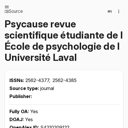
Source
Psycause revue
scientifique étudiante de l
École de psychologie de l
Université Laval
ISSNs:
2562-4377,
2562-4385
Source type:
journal
Publisher:
Fully OA:
Yes
DOAJ:
Yes
OpenAlex ID:
S4210209122