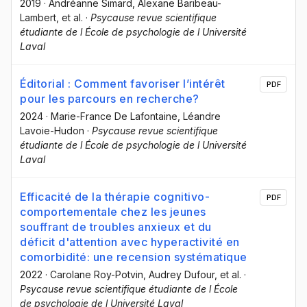
2019
·
Andréanne Simard
, Alexane Baribeau-
Lambert
, et al.
·
Psycause revue scientifique
étudiante de l École de psychologie de l Université
Laval
Éditorial : Comment favoriser l’intérêt
PDF
pour les parcours en recherche?
2024
·
Marie-France De Lafontaine
, Léandre
Lavoie-Hudon
·
Psycause revue scientifique
étudiante de l École de psychologie de l Université
Laval
Efficacité de la thérapie cognitivo-
PDF
comportementale chez les jeunes
souffrant de troubles anxieux et du
déficit d'attention avec hyperactivité en
comorbidité: une recension systématique
2022
·
Carolane Roy-Potvin
, Audrey Dufour
, et al.
·
Psycause revue scientifique étudiante de l École
de psychologie de l Université Laval