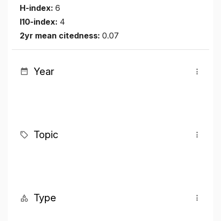
H-index:
6
I10-index:
4
2yr mean citedness:
0.07
Year
Topic
Type