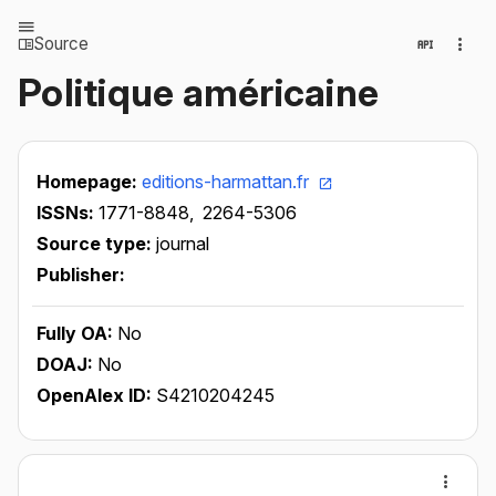
Source
Politique américaine
Homepage:
editions-harmattan.fr
ISSNs:
1771-8848,
2264-5306
Source type:
journal
Publisher:
Fully OA:
No
DOAJ:
No
OpenAlex ID:
S4210204245