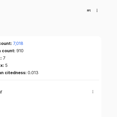
count:
7,018
n count:
910
x:
7
ex:
5
an citedness:
0.013
r