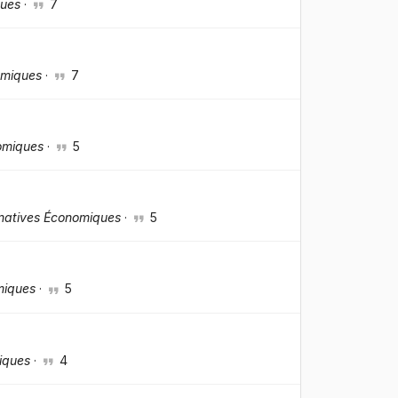
ques
·
7
omiques
·
7
omiques
·
5
rnatives Économiques
·
5
miques
·
5
iques
·
4