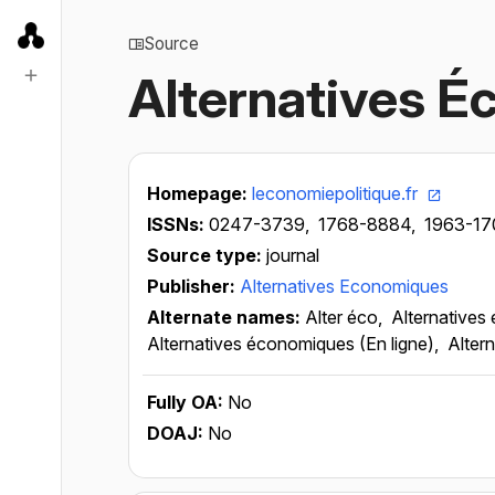
Source
Alternatives 
Homepage:
leconomiepolitique.fr
ISSNs:
0247-3739,
1768-8884,
1963-17
Source type:
journal
Publisher:
Alternatives Economiques
Alternate names:
Alter éco,
Alternatives 
Alternatives économiques (En ligne),
Altern
Fully OA:
No
DOAJ:
No