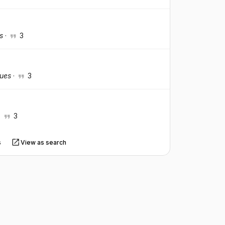
s
·
3
ques
·
3
·
3
s
View as search