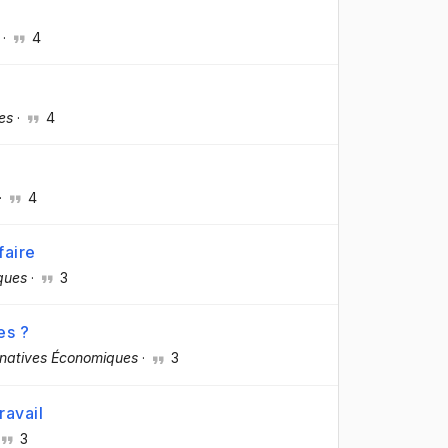
·
4
es
·
4
·
4
faire
ques
·
3
es ?
rnatives Économiques
·
3
ravail
3