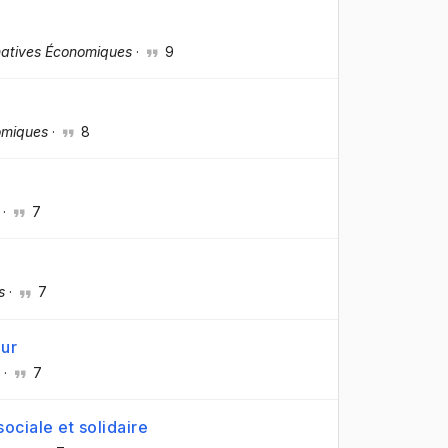
natives Économiques
·
9
omiques
·
8
·
7
s
·
7
eur
·
7
sociale et solidaire