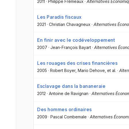
2011
·
Philippe Frémeaux
·
Alternatives Économi
Les Paradis fiscaux
2021
·
Christian Chavagneux
·
Alternatives Écon
En finir avec le codéveloppement
2007
·
Jean-François Bayart
·
Alternatives Écon
Les rouages des crises financières
2005
·
Robert Boyer
, Mario Dehove
, et al.
·
Alte
Esclavage dans la bananeraie
2012
·
Antoine de Ravignan
·
Alternatives Écono
Des hommes ordinaires
2009
·
Pascal Combemale
·
Alternatives Économ