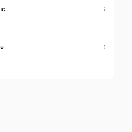
ic
pe