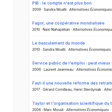
PIB : le compte n'est plus bon
2009
·
Sandra Moatti
·
Alternatives Économiques
Fagor, une coopérative mondialisée
2010
·
Naïri Nahapétian
·
Alternatives Économiqu
Le basculement du monde
2010
·
Sandra Moatti
·
Alternatives Économiques
Service public de l'emploi : peut mieux 
2006
·
Laurent Jeanneau
·
Alternatives Économi
Faut-il une nouvelle réforme des retrait
2017
·
Gérard Cornilleau
, Henri Sterdyniak
·
Alte
Taylor et l'organisation scientifique du t
2006
·
Marc Mousli
·
Alternatives Économiques
·