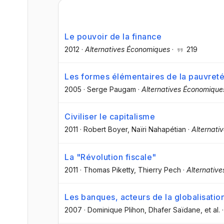
Le pouvoir de la finance
2012
·
Alternatives Économiques
·
219
Les formes élémentaires de la pauvret
2005
·
Serge Paugam
·
Alternatives Économique
Civiliser le capitalisme
2011
·
Robert Boyer
, Naïri Nahapétian
·
Alternati
La "Révolution fiscale"
2011
·
Thomas Piketty
, Thierry Pech
·
Alternativ
Les banques, acteurs de la globalisatio
2007
·
Dominique Plihon
, Dhafer Saïdane
, et al.