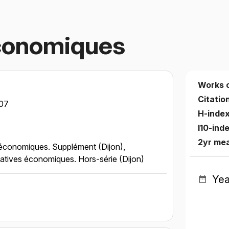
Économiques
Works 
Citatio
07
H-inde
I10-ind
2yr me
économiques. Supplément (Dijon),
atives économiques. Hors-série (Dijon)
Yea