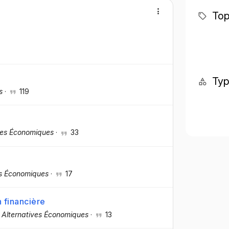
Top
é
Ty
s
·
119
ves Économiques
·
33
es Économiques
·
17
n financière
·
Alternatives Économiques
·
13