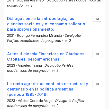
2019
·
Agustin Assaneo
·
Divulgatio Perfiles académicos de
posgrado
·
2
Diálogos entre la antropología, las
PDF
ciencias sociales y el consumo solidario
para aprovisionamiento.
2021
·
Rodrigo Fernández Miranda
·
Divulgatio
Perfiles académicos de posgrado
·
2
Autosuficiencia Financiera en Ciudades
PDF
Capitales Iberoamericanas
2023
·
Ángeles Traina
·
Divulgatio Perfiles
académicos de posgrado
·
2
La renta agraria: un conflicto estructural y
PDF
centenario en la política argentina
(periodo 1995-2019)
2023
·
Héctor Gerardo Vega
·
Divulgatio Perfiles
académicos de posgrado
·
2