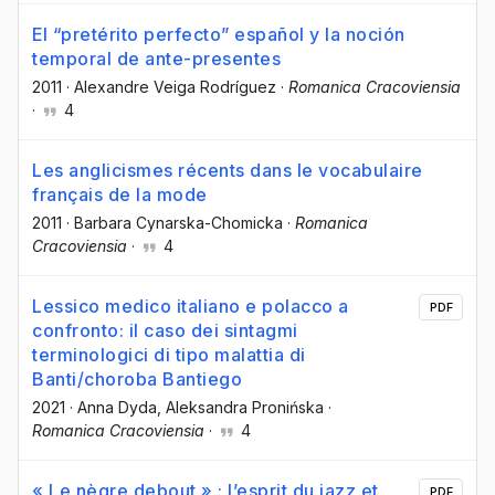
El “pretérito perfecto” español y la noción
temporal de ante-presentes
2011
·
Alexandre Veiga Rodríguez
·
Romanica Cracoviensia
·
4
Les anglicismes récents dans le vocabulaire
français de la mode
2011
·
Barbara Cynarska-Chomicka
·
Romanica
Cracoviensia
·
4
Lessico medico italiano e polacco a
PDF
confronto: il caso dei sintagmi
terminologici di tipo malattia di
Banti/choroba Bantiego
2021
·
Anna Dyda
, Aleksandra Pronińska
·
Romanica Cracoviensia
·
4
« Le nègre debout » : l’esprit du jazz et
PDF