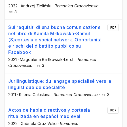
2022
·
Andrzej Zieliński
·
Romanica Cracoviensia
·
3
Sui requisiti di una buona comunicazione
PDF
nel libro di Kamila Miłkowska-Samul
(S)cortesia e social network. Opportunità
e rischi del dibattito pubblico su
Facebook
2021
·
Magdalena Bartkowiak-Lerch
·
Romanica
Cracoviensia
·
3
Jurilinguistique: du langage spécialisé vers la
linguistique de spécialité
2011
·
Ksenia Gałuskina
·
Romanica Cracoviensia
·
3
Actos de habla directivos y cortesía
PDF
ritualizada en español medieval
2022
·
Gabriela Cruz Volio
·
Romanica