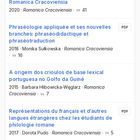
Romanica Cracoviensia
2020
·
Romanica Cracoviensia
·
41
Phraséologie appliquée et ses nouvelles
PDF
branches: phraséodidactique et
phraséotraduction
2018
·
Monika Sułkowska
·
Romanica Cracoviensia
·
16
A origem dos crioulos de base lexical
portuguesa no Golfo da Guiné
2015
·
Barbara Hlibowicka-Węglarz
·
Romanica
Cracoviensia
·
7
Représentations du français et d’autres
PDF
langues étrangères chez les étudiants de
philologie romane
2017
·
Dorota Pudo
·
Romanica Cracoviensia
·
5