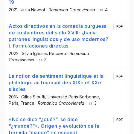
19
2021
·
Julia Nawrot
·
Romanica Cracoviensia
·
4
Actos directivos en la comedia burguesa
PDF
de costumbres del siglo XVIII: ¿hacia
patrones lingüísticos y de uso modernos?
I. Formulaciones directas
2022
·
Silvia Iglesias Recuero
·
Romanica
Cracoviensia
·
3
La notion de sentiment linguistique et la
PDF
philologie au tournant des XIXe et XXe
siècles
2018
·
Gilles Siouffi
, Université Paris Sorbonne,
Paris, France
·
Romanica Cracoviensia
·
3
«No se dice “¿qué?”, se dice
PDF
“¿mande?”». Origen y evolución de la
fórmula “mande” en español