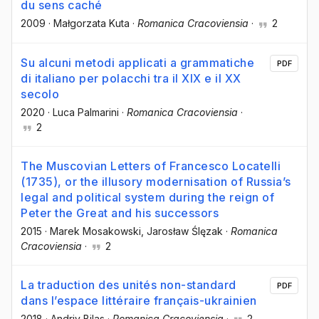
du sens caché
2009
·
Małgorzata Kuta
·
Romanica Cracoviensia
·
2
Su alcuni metodi applicati a grammatiche
PDF
di italiano per polacchi tra il XIX e il XX
secolo
2020
·
Luca Palmarini
·
Romanica Cracoviensia
·
2
The Muscovian Letters of Francesco Locatelli
(1735), or the illusory modernisation of Russia’s
legal and political system during the reign of
Peter the Great and his successors
2015
·
Marek Mosakowski
, Jarosław Ślęzak
·
Romanica
Cracoviensia
·
2
La traduction des unités non-standard
PDF
dans l’espace littéraire français-ukrainien
2018
·
Andriy Bilas
·
Romanica Cracoviensia
·
2