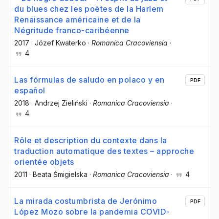
du blues chez les poètes de la Harlem
Renaissance américaine et de la
Négritude franco-caribéenne
2017
·
Józef Kwaterko
·
Romanica Cracoviensia
·
4
Las fórmulas de saludo en polaco y en
PDF
español
2018
·
Andrzej Zieliński
·
Romanica Cracoviensia
·
4
Rôle et description du contexte dans la
traduction automatique des textes – approche
orientée objets
2011
·
Beata Śmigielska
·
Romanica Cracoviensia
·
4
La mirada costumbrista de Jerónimo
PDF
López Mozo sobre la pandemia COVID-