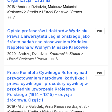
Organizacja i zadania
2018
·
Andrzej Dziadzio
, Mateusz Mataniak
·
Krakowskie Studia z Historii Państwa i Prawa
·
7
Opinie profesorów i doktorów Wydziału
PDF
Prawa Uniwersytetu Jagiellońskiego jako
źródło badań nad stosowaniem Kodeksu
Napoleona w Wolnym Mieście Krakowie
2020
·
Andrzej Dziadzio
·
Krakowskie Studia z
Historii Państwa i Prawa
·
6
Prace Komitetu Cywilnego Reformy nad
PDF
przygotowaniem narodowej kodyfikacji
prawa cywilnego i procedury cywilnej w
przededniu utworzenia Królestwa
Polskiego (1814 – 1815) – edycja
źródłowa. Część I
2019
·
Michał Gałędek
, Anna Klimaszewska
, et al.
·
Krakowskie Studia z Historii Państwa i Prawa
·