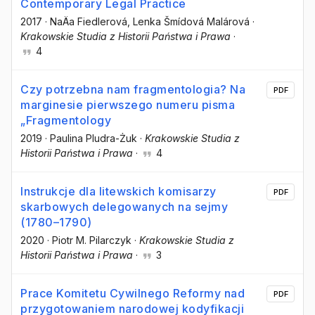
Contemporary Legal Practice
2017
·
NaÄa Fiedlerová
, Lenka Šmídová Malárová
·
Krakowskie Studia z Historii Państwa i Prawa
·
4
Czy potrzebna nam fragmentologia? Na
PDF
marginesie pierwszego numeru pisma
„Fragmentology
2019
·
Paulina Pludra-Żuk
·
Krakowskie Studia z
Historii Państwa i Prawa
·
4
Instrukcje dla litewskich komisarzy
PDF
skarbowych delegowanych na sejmy
(1780–1790)
2020
·
Piotr M. Pilarczyk
·
Krakowskie Studia z
Historii Państwa i Prawa
·
3
Prace Komitetu Cywilnego Reformy nad
PDF
przygotowaniem narodowej kodyfikacji