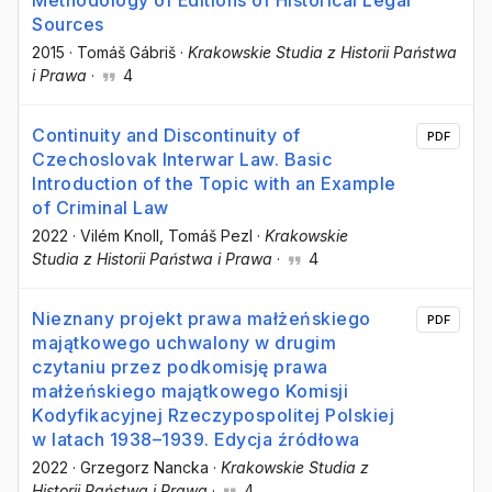
Sources
2015
·
Tomáš Gábriš
·
Krakowskie Studia z Historii Państwa
i Prawa
·
4
Continuity and Discontinuity of
PDF
Czechoslovak Interwar Law. Basic
Introduction of the Topic with an Example
of Criminal Law
2022
·
Vilém Knoll
, Tomáš Pezl
·
Krakowskie
Studia z Historii Państwa i Prawa
·
4
Nieznany projekt prawa małżeńskiego
PDF
majątkowego uchwalony w drugim
czytaniu przez podkomisję prawa
małżeńskiego majątkowego Komisji
Kodyfikacyjnej Rzeczypospolitej Polskiej
w latach 1938–1939. Edycja źródłowa
2022
·
Grzegorz Nancka
·
Krakowskie Studia z
Historii Państwa i Prawa
·
4