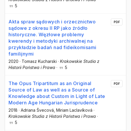
5
Akta spraw sądowych i orzecznictwo
PDF
sądowe z okresu II RP jako źródło
historyczne. Węzłowe problemy
kwerendy i metodyki archiwalnej na
przykładzie badań nad fideikomisami
familijnymi
2020
·
Tomasz Kucharski
·
Krakowskie Studia z
Historii Państwa i Prawa
·
5
The Opus Tripartitum as an Original
PDF
Source of Law as well as a Source of
Knowledge about Custom in Light of Late
Modern Age Hungarian Jurisprudence
2018
·
Adriana Švecová
, Miriam Laclavíková
·
Krakowskie Studia z Historii Państwa i Prawa
·
5