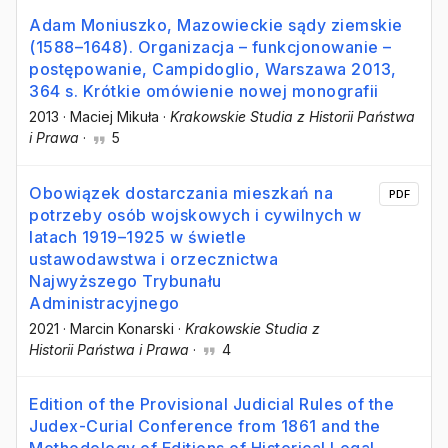
Adam Moniuszko, Mazowieckie sądy ziemskie
(1588–1648). Organizacja – funkcjonowanie –
postępowanie, Campidoglio, Warszawa 2013,
364 s. Krótkie omówienie nowej monografii
2013
·
Maciej Mikuła
·
Krakowskie Studia z Historii Państwa
i Prawa
·
5
Obowiązek dostarczania mieszkań na
PDF
potrzeby osób wojskowych i cywilnych w
latach 1919–1925 w świetle
ustawodawstwa i orzecznictwa
Najwyższego Trybunału
Administracyjnego
2021
·
Marcin Konarski
·
Krakowskie Studia z
Historii Państwa i Prawa
·
4
Edition of the Provisional Judicial Rules of the
Judex-Curial Conference from 1861 and the
Methodology of Editions of Historical Legal