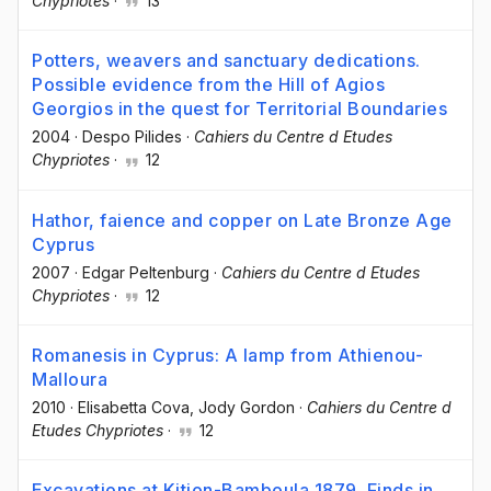
Chypriotes
·
13
Potters, weavers and sanctuary dedications.
Possible evidence from the Hill of Agios
Georgios in the quest for Territorial Boundaries
2004
·
Despo Pilides
·
Cahiers du Centre d Etudes
Chypriotes
·
12
Hathor, faience and copper on Late Bronze Age
Cyprus
2007
·
Edgar Peltenburg
·
Cahiers du Centre d Etudes
Chypriotes
·
12
Romanesis in Cyprus: A lamp from Athienou-
Malloura
2010
·
Elisabetta Cova
, Jody Gordon
·
Cahiers du Centre d
Etudes Chypriotes
·
12
Excavations at Kition-Bamboula 1879. Finds in