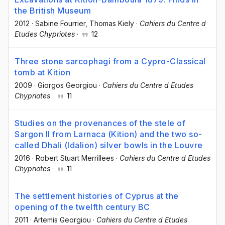
the British Museum
2012
·
Sabine Fourrier
, Thomas Kiely
·
Cahiers du Centre d
Etudes Chypriotes
·
12
Three stone sarcophagi from a Cypro-Classical
tomb at Kition
2009
·
Giorgos Georgiou
·
Cahiers du Centre d Etudes
Chypriotes
·
11
Studies on the provenances of the stele of
Sargon II from Larnaca (Kition) and the two so-
called Dhali (Idalion) silver bowls in the Louvre
2016
·
Robert Stuart Merrillees
·
Cahiers du Centre d Etudes
Chypriotes
·
11
The settlement histories of Cyprus at the
opening of the twelfth century BC
2011
·
Artemis Georgiou
·
Cahiers du Centre d Etudes