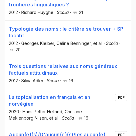
frontières linguistiques ?
2012
·
Richard Huyghe
·
Scolia
·
21
Typologie des noms : le critère se trouver + SP
locatif
2012
·
Georges Kleiber
, Céline Benninger
, et al.
·
Scolia
·
20
Trois questions relatives aux noms généraux
factuels attitudinaux
2012
·
Silvia Adler
·
Scolia
·
16
La topicalisation en français et en
PDF
norvégien
2020
·
Hans Petter Helland
, Christine
Meklenborg Nilsen
, et al.
·
Scolia
·
16
Aucun(e)(s)/D'aucun(e)(s)/les aucun(e)
PDF