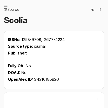
Source
Scolia
ISSNs:
1253-9708,
2677-4224
Source type:
journal
Publisher:
Fully OA:
No
DOAJ:
No
OpenAlex ID:
S4210185926