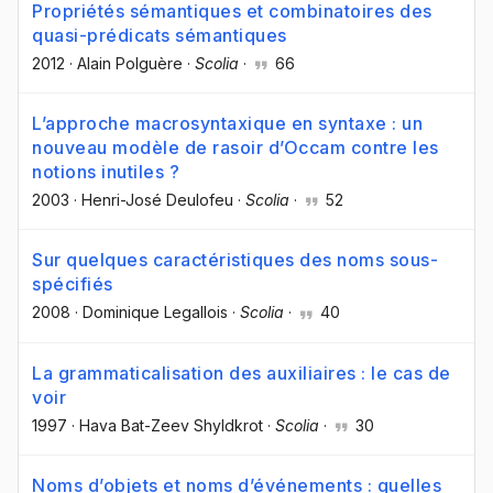
Propriétés sémantiques et combinatoires des
quasi-prédicats sémantiques
2012
·
Alain Polguère
·
Scolia
·
66
L’approche macrosyntaxique en syntaxe : un
nouveau modèle de rasoir d’Occam contre les
notions inutiles ?
2003
·
Henri-José Deulofeu
·
Scolia
·
52
Sur quelques caractéristiques des noms sous-
spécifiés
2008
·
Dominique Legallois
·
Scolia
·
40
La grammaticalisation des auxiliaires : le cas de
voir
1997
·
Hava Bat-Zeev Shyldkrot
·
Scolia
·
30
Noms d’objets et noms d’événements : quelles