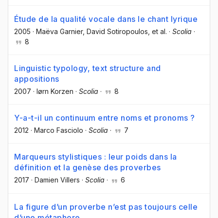
Étude de la qualité vocale dans le chant lyrique
2005
·
Maëva Garnier
, David Sotiropoulos
, et al.
·
Scolia
·
8
Linguistic typology, text structure and
appositions
2007
·
Iørn Korzen
·
Scolia
·
8
Y-a-t-il un continuum entre noms et pronoms ?
2012
·
Marco Fasciolo
·
Scolia
·
7
Marqueurs stylistiques : leur poids dans la
définition et la genèse des proverbes
2017
·
Damien Villers
·
Scolia
·
6
La figure d’un proverbe n’est pas toujours celle
d’une métaphore