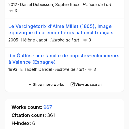
2012
·
Daniel Dubuisson
, Sophie Raux
·
Histoire de l art
·
3
Le Vercingétorix d'Aimé Millet (1865), image
équivoque du premier héros national français
2005
·
Hélène Jagot
·
Histoire de l art
·
3
Ibn Ġaṭṭūs : une famille de copistes-enlumineurs
à Valence (Espagne)
1993
·
Elisabeth Dandel
·
Histoire de l art
·
3
Show more works
View as search
Works count:
967
Citation count:
361
H-index:
6