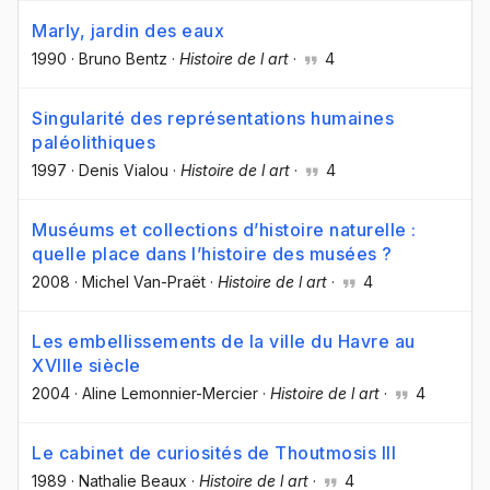
Marly, jardin des eaux
1990
·
Bruno Bentz
·
Histoire de l art
·
4
Singularité des représentations humaines
paléolithiques
1997
·
Denis Vialou
·
Histoire de l art
·
4
Muséums et collections d’histoire naturelle :
quelle place dans l’histoire des musées ?
2008
·
Michel Van-Praët
·
Histoire de l art
·
4
Les embellissements de la ville du Havre au
XVIIIe siècle
2004
·
Aline Lemonnier-Mercier
·
Histoire de l art
·
4
Le cabinet de curiosités de Thoutmosis III
1989
·
Nathalie Beaux
·
Histoire de l art
·
4