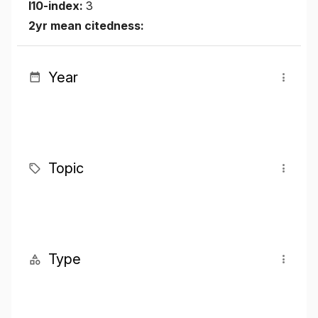
I10-index:
3
2yr mean citedness:
Year
Topic
Type