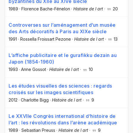
byzantines du XIIe au XIVe siècle
1989
·
Florence Bache-Fénelon
·
Histoire de l art
·
20
Controverses sur l’aménagement d’un musée
des Arts décoratifs à Paris au XIXe siècle
1991
·
Rossella Froissart Pezone
·
Histoire de l art
·
13
L’affiche publicitaire et le gurafikku dezain au
Japon (1854-1960)
1993
·
Anne Gossot
·
Histoire de l art
·
10
Les études visuelles des sciences : regards
croisés sur les images scientifiques
2012
·
Charlotte Bigg
·
Histoire de l art
·
9
Le XXVIIe Congrès international d’histoire de
l’art : les révolutions dans l’arène académique
1989
·
Sebastian Preuss
·
Histoire de l art
·
9