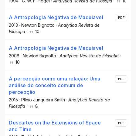
1994
·
G. W. F. Hegel
·
Analytica Revista de Filosofia
·
10
A Antropologia Negativa de Maquiavel
PDF
2013
·
Newton Bignotto
·
Analytica Revista de
Filosofia
·
10
A Antropologia Negativa de Maquiavel
2008
·
Newton Bignotto
·
Analytica Revista de Filosofia
·
10
A percepção como uma relação: Uma
PDF
análise do conceito comum de
percepção
2015
·
Plínio Junqueira Smith
·
Analytica Revista de
Filosofia
·
8
Descartes on the Extensions of Space
PDF
and Time