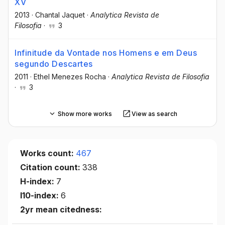
XV
2013
·
Chantal Jaquet
·
Analytica Revista de
Filosofia
·
3
Infinitude da Vontade nos Homens e em Deus
segundo Descartes
2011
·
Ethel Menezes Rocha
·
Analytica Revista de Filosofia
·
3
Show more works
View as search
Works count:
467
Citation count:
338
H-index:
7
I10-index:
6
2yr mean citedness: