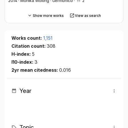
2014
·
Monika Wolting
·
Germanica
·
2
Show more works
View as search
Works count:
1,151
Citation count:
308
H-index:
5
I10-index:
3
2yr mean citedness:
0.016
Year
Topic