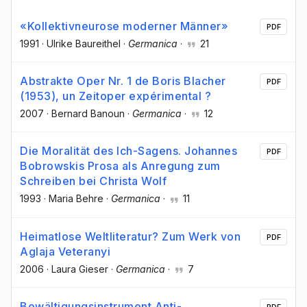
«Kollektivneurose moderner Männer»
PDF
1991
·
Ulrike Baureithel
·
Germanica
·
21
Abstrakte Oper Nr. 1 de Boris Blacher
PDF
(1953), un Zeitoper expérimental ?
2007
·
Bernard Banoun
·
Germanica
·
12
Die Moralität des Ich-Sagens. Johannes
PDF
Bobrowskis Prosa als Anregung zum
Schreiben bei Christa Wolf
1993
·
Maria Behre
·
Germanica
·
11
Heimatlose Weltliteratur? Zum Werk von
PDF
Aglaja Veteranyi
2006
·
Laura Gieser
·
Germanica
·
7
Bewältigungsinstrument Anti-
PDF