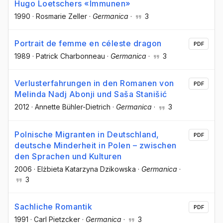
Hugo Loetschers «Immunen»
1990
·
Rosmarie Zeller
·
Germanica
·
3
Portrait de femme en céleste dragon
PDF
1989
·
Patrick Charbonneau
·
Germanica
·
3
Verlusterfahrungen in den Romanen von
PDF
Melinda Nadj Abonji und Saša Stanišić
2012
·
Annette Bühler-Dietrich
·
Germanica
·
3
Polnische Migranten in Deutschland,
PDF
deutsche Minderheit in Polen – zwischen
den Sprachen und Kulturen
2006
·
Elżbieta Katarzyna Dzikowska
·
Germanica
·
3
Sachliche Romantik
PDF
1991
·
Carl Pietzcker
·
Germanica
·
3