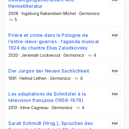
Heimatliteratur
2008
·
Ingeborg Rabenstein-Michel
·
Germanica
·
5
Prière et crime dans la Pologne de
PDF
l’entre-deux-guerres : l’agenda musical
1924 du chantre Elias Zaludkovsky
2020
·
Jeremiah Lockwood
·
Germanica
·
4
Der Jargon der Neuen Sachlichkeit
PDF
1991
·
Helmut Lethen
·
Germanica
·
4
Les adaptations de Schnitzler à la
PDF
télévision française (1956-1979)
2013
·
Irène Cagneau
·
Germanica
·
4
Sarah Schmidt (Hrsg.), Sprachen des
PDF