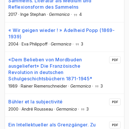
Sammelns. Literatur als Medium und
Reflexionsform des Sammelns
2017
·
Inge Stephan
·
Germanica
·
4
« Wir geigen wieder ! » Adelheid Popp (1869-
1939)
2004
·
Eva Philippoff
·
Germanica
·
3
«Dem Belieben von Mordbuden
PDF
ausgeliefert» Die Französische
Revolution in deutschen
Schulgeschichtsbüchern 1871-1945*
1989
·
Rainer Riemenschneider
·
Germanica
·
3
Bühler et la subjectivité
PDF
2000
·
André Rousseau
·
Germanica
·
3
Ein Intellektueller als Grenzgänger. Zu
PDF