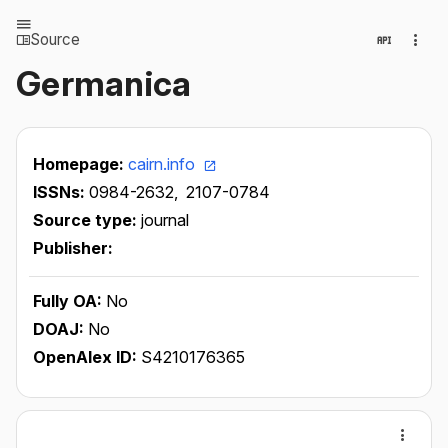
Source
Germanica
Homepage:
cairn.info
ISSNs:
0984-2632,
2107-0784
Source type:
journal
Publisher:
Fully OA:
No
DOAJ:
No
OpenAlex ID:
S4210176365