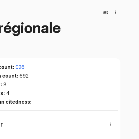
régionale
count:
926
n count:
692
x:
8
ex:
4
n citedness:
r