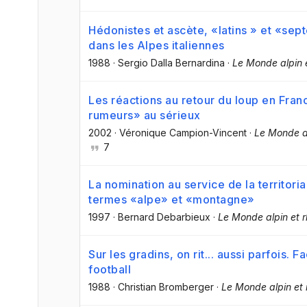
Hédonistes et ascète, «latins » et «sep
dans les Alpes italiennes
1988
·
Sergio Dalla Bernardina
·
Le Monde alpin 
Les réactions au retour du loup en Fran
rumeurs» au sérieux
2002
·
Véronique Campion-Vincent
·
Le Monde al
7
La nomination au service de la territoria
termes «alpe» et «montagne»
1997
·
Bernard Debarbieux
·
Le Monde alpin et r
Sur les gradins, on rit... aussi parfois.
football
1988
·
Christian Bromberger
·
Le Monde alpin et 