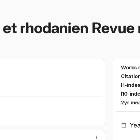
 et rhodanien Revue 
Works 
Citatio
H-inde
I10-ind
2yr mea
Yea