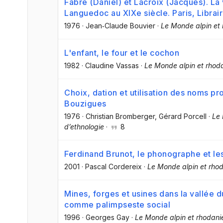
Fabre (Daniel) et Lacroix (Jacques). La
Languedoc au XIXe siècle. Paris, Librai
1976
·
Jean‐Claude Bouvier
·
Le Monde alpin et 
L'enfant, le four et le cochon
1982
·
Claudine Vassas
·
Le Monde alpin et rhoda
Choix, dation et utilisation des noms p
Bouzigues
1976
·
Christian Bromberger
, Gérard Porcell
·
Le 
d’ethnologie
·
8
Ferdinand Brunot, le phonographe et les
2001
·
Pascal Cordereix
·
Le Monde alpin et rhod
Mines, forges et usines dans la vallée du
comme palimpseste social
1996
·
Georges Gay
·
Le Monde alpin et rhodani