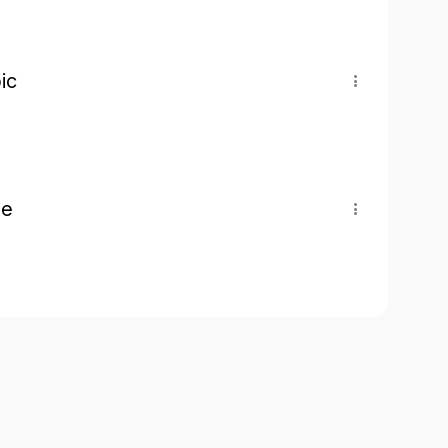
ic
pe