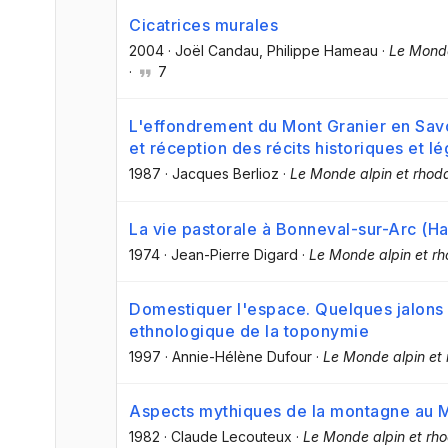
Cicatrices murales
2004
·
Joël Candau
, Philippe Hameau
·
Le Monde
·
7
L'effondrement du Mont Granier en Savoi
et réception des récits historiques et lé
1987
·
Jacques Berlioz
·
Le Monde alpin et rhoda
La vie pastorale à Bonneval-sur-Arc (H
1974
·
Jean-Pierre Digard
·
Le Monde alpin et rh
Domestiquer l'espace. Quelques jalons
ethnologique de la toponymie
1997
·
Annie-Hélène Dufour
·
Le Monde alpin et 
Aspects mythiques de la montagne au
1982
·
Claude Lecouteux
·
Le Monde alpin et rho