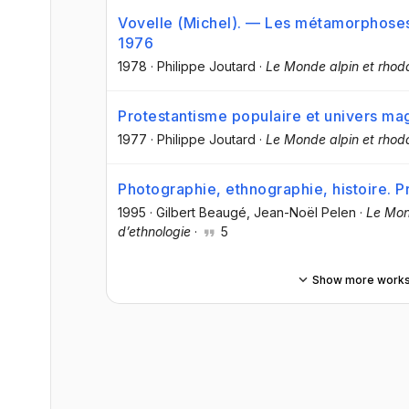
Vovelle (Michel). — Les métamorphoses
1976
1978
·
Philippe Joutard
·
Le Monde alpin et rhod
Protestantisme populaire et univers mag
1977
·
Philippe Joutard
·
Le Monde alpin et rhod
Photographie, ethnographie, histoire. P
1995
·
Gilbert Beaugé
, Jean-Noël Pelen
·
Le Mon
d’ethnologie
·
5
Show more work