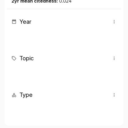
2yr mean citedness:
0.024
Year
Topic
Type