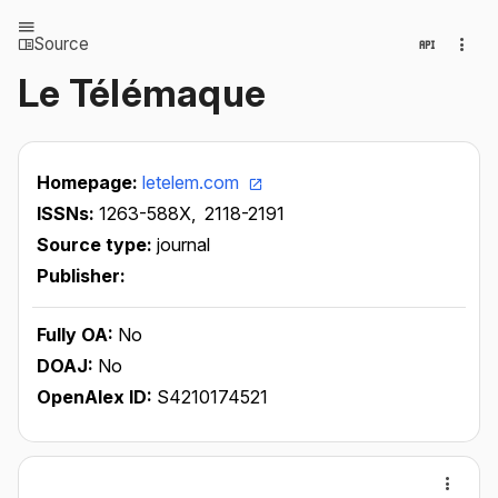
Source
Le Télémaque
Homepage:
letelem.com
ISSNs:
1263-588X,
2118-2191
Source type:
journal
Publisher:
Fully OA:
No
DOAJ:
No
OpenAlex ID:
S4210174521