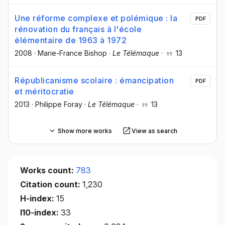
Une réforme complexe et polémique : la
PDF
rénovation du français à l'école
élémentaire de 1963 à 1972
2008
·
Marie-France Bishop
·
Le Télémaque
·
13
Républicanisme scolaire : émancipation
PDF
et méritocratie
2013
·
Philippe Foray
·
Le Télémaque
·
13
Show more works
View as search
Works count:
783
Citation count:
1,230
H-index:
15
I10-index:
33