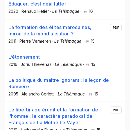
Éduquer, c’est déjà lutter
2020
·
Renaud Hétier
·
Le Télémaque
·
16
La formation des élites marocaines,
PDF
miroir de la mondialisation ?
2011
·
Pierre Vermeren
·
Le Télémaque
·
15
L’étonnement
2016
·
Joris Thievenaz
·
Le Télémaque
·
15
La politique du maître ignorant : la leçon de
Rancière
2005
·
Alejandro Cerletti
·
Le Télémaque
·
15
Le libertinage érudit et la formation de
PDF
l’homme : le caractère paradoxal de
François de La Mothe Le Vayer
2019
·
Nathanaëlle Dupuy
·
Le Télémaque
·
15