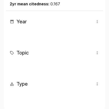
2yr mean citedness:
0.167
Year
Topic
Type