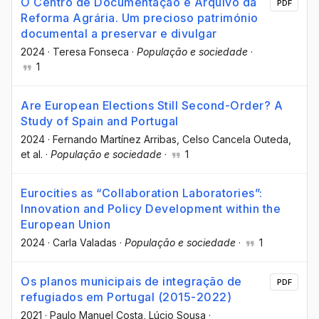
O Centro de Documentação e Arquivo da
PDF
Reforma Agrária. Um precioso património
documental a preservar e divulgar
2024
·
Teresa Fonseca
·
População e sociedade
·
1
Are European Elections Still Second-Order? A
Study of Spain and Portugal
2024
·
Fernando Martínez Arribas
, Celso Cancela Outeda
,
et al.
·
População e sociedade
·
1
Eurocities as “Collaboration Laboratories”:
Innovation and Policy Development within the
European Union
2024
·
Carla Valadas
·
População e sociedade
·
1
Os planos municipais de integração de
PDF
refugiados em Portugal (2015-2022)
2021
·
Paulo Manuel Costa
, Lúcio Sousa
·