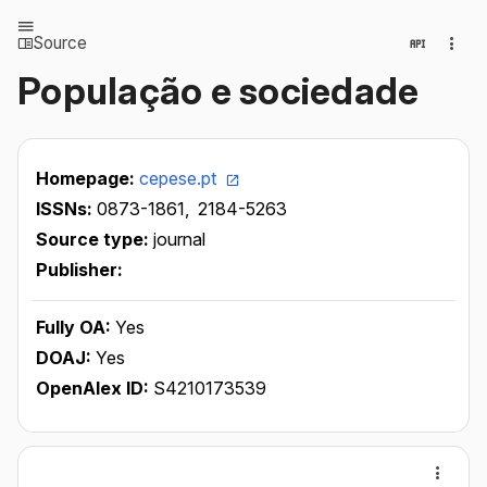
Source
População e sociedade
Homepage:
cepese.pt
ISSNs:
0873-1861,
2184-5263
Source type:
journal
Publisher:
Fully OA:
Yes
DOAJ:
Yes
OpenAlex ID:
S4210173539