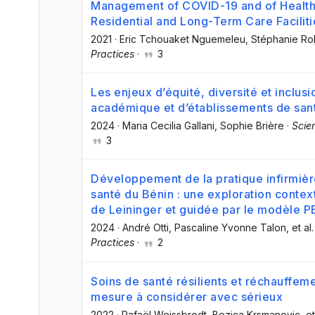
Management of COVID-19 and of Healthc
Residential and Long-Term Care Facilit
2021
·
Eric Tchouaket Nguemeleu
, Stéphanie Ro
Practices
·
3
Les enjeux d’équité, diversité et inclu
académique et d’établissements de san
2024
·
Maria Cecilia Gallani
, Sophie Brière
·
Scie
3
Développement de la pratique infirmiè
santé du Bénin : une exploration context
de Leininger et guidée par le modèle 
2024
·
André Otti
, Pascaline Yvonne Talon
, et al.
Practices
·
2
Soins de santé résilients et réchauffeme
mesure à considérer avec sérieux
2022
·
Rafaël Weissbrodt
, Bozica Krsmanovic
, et