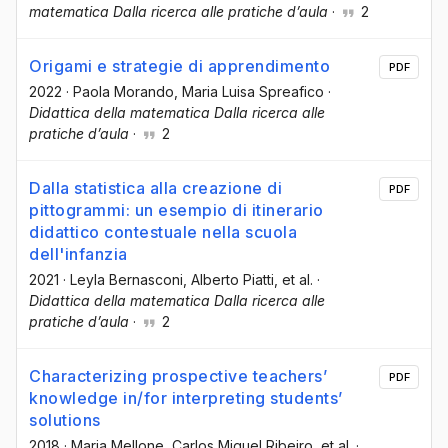
matematica Dalla ricerca alle pratiche d’aula
·
2
Origami e strategie di apprendimento
PDF
2022
·
Paola Morando
, Maria Luisa Spreafico
·
Didattica della matematica Dalla ricerca alle
pratiche d’aula
·
2
Dalla statistica alla creazione di
PDF
pittogrammi: un esempio di itinerario
didattico contestuale nella scuola
dell'infanzia
2021
·
Leyla Bernasconi
, Alberto Piatti
, et al.
·
Didattica della matematica Dalla ricerca alle
pratiche d’aula
·
2
Characterizing prospective teachers’
PDF
knowledge in/for interpreting students’
solutions
2018
·
Maria Mellone
, Carlos Miguel Ribeiro
, et al.
·