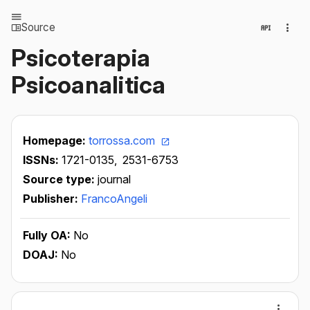
Source
Psicoterapia
Psicoanalitica
Homepage:
torrossa.com
ISSNs:
1721-0135,
2531-6753
Source type:
journal
Publisher:
FrancoAngeli
Fully OA:
No
DOAJ:
No