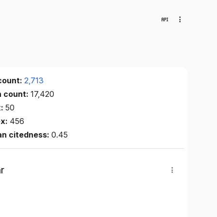
count:
2,713
n count:
17,420
x:
50
ex:
456
an citedness:
0.45
r