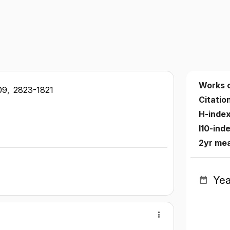
Works 
09,
2823-1821
Citatio
H-inde
I10-ind
2yr me
Yea