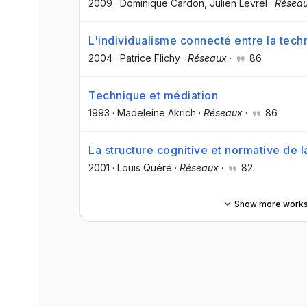
2009
·
Dominique Cardon
, Julien Levrel
·
Résea
L'individualisme connecté entre la tech
2004
·
Patrice Flichy
·
Réseaux
·
86
Technique et médiation
1993
·
Madeleine Akrich
·
Réseaux
·
86
La structure cognitive et normative de 
2001
·
Louis Quéré
·
Réseaux
·
82
Show more work