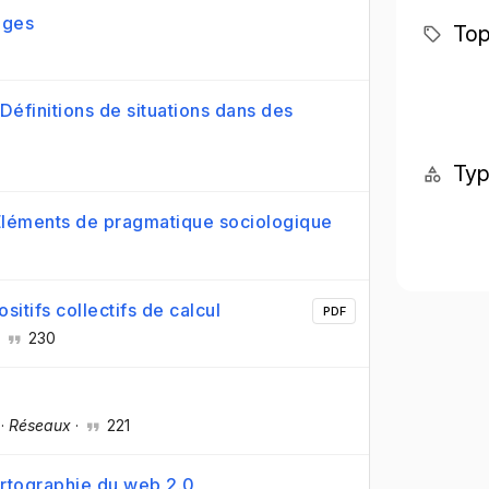
ages
Top
Définitions de situations dans des
Ty
 Eléments de pragmatique sociologique
tifs collectifs de calcul
PDF
·
230
·
Réseaux
·
221
cartographie du web 2.0