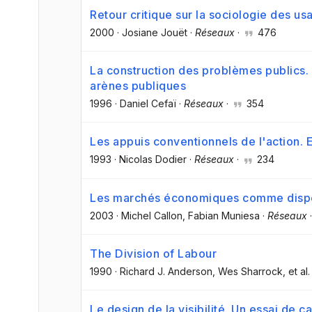
Retour critique sur la sociologie des us
2000
·
Josiane Jouët
·
Réseaux
·
476
La construction des problèmes publics. 
arènes publiques
1996
·
Daniel Cefaï
·
Réseaux
·
354
Les appuis conventionnels de l'action.
1993
·
Nicolas Dodier
·
Réseaux
·
234
Les marchés économiques comme disposi
2003
·
Michel Callon
, Fabian Muniesa
·
Réseaux
The Division of Labour
1990
·
Richard J. Anderson
, Wes Sharrock
, et al.
Le design de la visibilité. Un essai de 