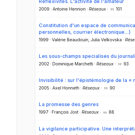
Réflexivités. L'activité de l'amateur
2009
·
Antoine Hennion
·
Réseaux
·
101
Constitution d'un espace de communicat
personnelles, courrier électronique...)
1999
·
Valérie Beaudouin
, Julia Velkovska
·
Rése
Les sous-champs specialises du journa
2002
·
Dominique Marchetti
·
Réseaux
·
93
Invisibilité : sur l'épistémologie de la 
2005
·
Axel Honneth
·
Réseaux
·
90
La promesse des genres
1997
·
François Jost
·
Réseaux
·
88
La vigilance participative. Une interpr