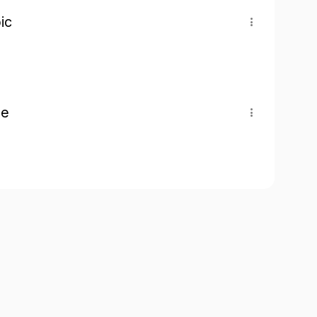
ic
pe