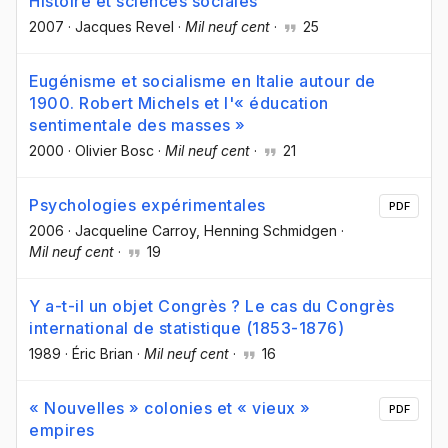
Histoire et sciences sociales
2007
·
Jacques Revel
·
Mil neuf cent
·
25
Eugénisme et socialisme en Italie autour de
1900. Robert Michels et l'« éducation
sentimentale des masses »
2000
·
Olivier Bosc
·
Mil neuf cent
·
21
Psychologies expérimentales
PDF
2006
·
Jacqueline Carroy
, Henning Schmidgen
·
Mil neuf cent
·
19
Y a-t-il un objet Congrès ? Le cas du Congrès
international de statistique (1853-1876)
1989
·
Éric Brian
·
Mil neuf cent
·
16
« Nouvelles » colonies et « vieux »
PDF
empires