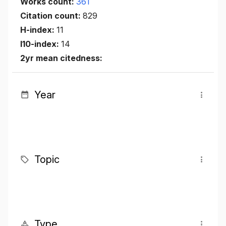
Works count:
361
Citation count:
829
H-index:
11
I10-index:
14
2yr mean citedness:
Year
Topic
Type