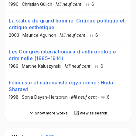
1990
·
Christian Gülich
·
Mil neuf cent
·
6
La statue de grand homme. Critique politique et
critique esthétique
2003
·
Maurice Agulhon
·
Mil neuf cent
·
6
Les Congrès internationaux d'anthropologie
criminelle (1885-1914)
1989
·
Martine Kaluszynski
·
Mil neuf cent
·
6
Féministe et nationaliste égyptienne : Huda
Sharawi
1998
·
Sonia Dayan-Herzbrun
·
Mil neuf cent
·
6
Show more works
View as search