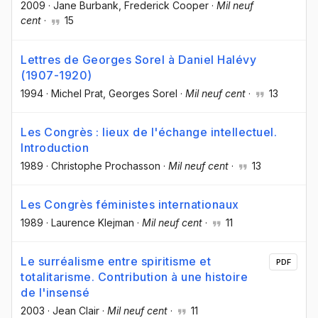
2009
·
Jane Burbank
, Frederick Cooper
·
Mil neuf
cent
·
15
Lettres de Georges Sorel à Daniel Halévy
(1907-1920)
1994
·
Michel Prat
, Georges Sorel
·
Mil neuf cent
·
13
Les Congrès : lieux de l'échange intellectuel.
Introduction
1989
·
Christophe Prochasson
·
Mil neuf cent
·
13
Les Congrès féministes internationaux
1989
·
Laurence Klejman
·
Mil neuf cent
·
11
Le surréalisme entre spiritisme et
PDF
totalitarisme. Contribution à une histoire
de l'insensé
2003
·
Jean Clair
·
Mil neuf cent
·
11