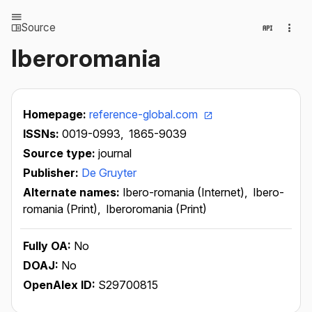
Source
Iberoromania
Homepage:
reference-global.com
ISSNs:
0019-0993,
1865-9039
Source type:
journal
Publisher:
De Gruyter
Alternate names:
Ibero-romania (Internet),
Ibero-
romania (Print),
Iberoromania (Print)
Fully OA:
No
DOAJ:
No
OpenAlex ID:
S29700815