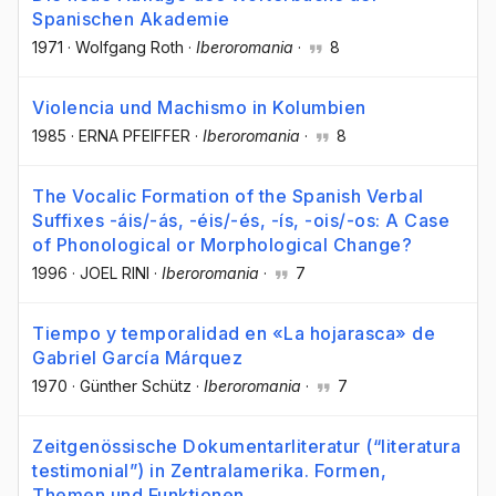
Spanischen Akademie
1971
·
Wolfgang Roth
·
Iberoromania
·
8
Violencia und Machismo in Kolumbien
1985
·
ERNA PFEIFFER
·
Iberoromania
·
8
The Vocalic Formation of the Spanish Verbal
Suffixes -áis/-ás, -éis/-és, -ís, -ois/-os: A Case
of Phonological or Morphological Change?
1996
·
JOEL RINI
·
Iberoromania
·
7
Tiempo y temporalidad en «La hojarasca» de
Gabriel García Márquez
1970
·
Günther Schütz
·
Iberoromania
·
7
Zeitgenössische Dokumentarliteratur (“literatura
testimonial”) in Zentralamerika. Formen,
Themen und Funktionen