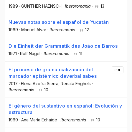
1989
·
GÜNTHER HAENSCH
·
Iberoromania
·
13
Nuevas notas sobre el español de Yucatán
1969
·
Manuel Alvar
·
Iberoromania
·
12
Die Einheit der Grammatik des Joäo de Barros
1971
·
Rolf Nagel
·
Iberoromania
·
11
El proceso de gramaticalización del
PDF
marcador epistémico deverbal sabes
2017
·
Elena Azofra Sierra
, Renata Enghels
·
Iberoromania
·
10
El género del sustantivo en español: Evolución y
estructura
1969
·
Ana María Echaide
·
Iberoromania
·
10