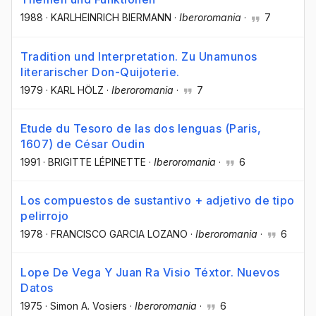
1988
·
KARLHEINRICH BIERMANN
·
Iberoromania
·
7
Tradition und Interpretation. Zu Unamunos
literarischer Don-Quijoterie.
1979
·
KARL HÖLZ
·
Iberoromania
·
7
Etude du Tesoro de las dos lenguas (Paris,
1607) de César Oudin
1991
·
BRIGITTE LÉPINETTE
·
Iberoromania
·
6
Los compuestos de sustantivo + adjetivo de tipo
pelirrojo
1978
·
FRANCISCO GARCIA LOZANO
·
Iberoromania
·
6
Lope De Vega Y Juan Ra Visio Téxtor. Nuevos
Datos
1975
·
Simon A. Vosiers
·
Iberoromania
·
6