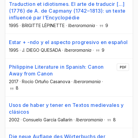
Traduction et idiotismes. El arte de traducir [...]
(1776) de A. de Capmany (1742–1813): un texte
influencé par l'Encyclopédie
1995
·
BRIGITTE LÉPINETTE
·
Iberoromania
·
9
Estar + -ndo y el aspecto progresivo en español
1995
·
J. DIEGO QUESADA
·
Iberoromania
·
9
Philippine Literature in Spanish: Canon
PDF
Away from Canon
2017
·
Rocío Ortuño Casanova
·
Iberoromania
·
8
Usos de haber y tener en Textos medievales y
clásicos
2002
·
Consuelo García Gallarín
·
Iberoromania
·
8
Die neue Auflage des Wörterbuchs der