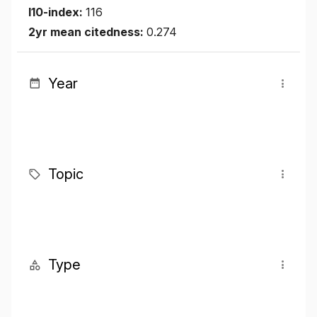
I10-index:
116
2yr mean citedness:
0.274
Year
Topic
Type