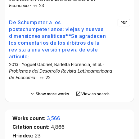
Economía
·
23
De Schumpeter a los
PDF
postschumpeterianos: viejas y nuevas
dimensiones analíticas**Se agradecen
los comentarios de los árbitros de la
revista a una versión previa de este
artículo;
2013
·
Yoguel Gabriel
, Barletta Florencia
, et al.
·
Problemas del Desarrollo Revista Latinoamericana
de Economía
·
22
Show more works
View as search
Works count:
3,566
Citation count:
4,866
H-index:
23