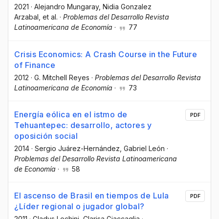
2021
·
Alejandro Mungaray
, Nidia Gonzalez
Arzabal
, et al.
·
Problemas del Desarrollo Revista
Latinoamericana de Economía
·
77
Crisis Economics: A Crash Course in the Future
of Finance
2012
·
G. Mitchell Reyes
·
Problemas del Desarrollo Revista
Latinoamericana de Economía
·
73
Energía eólica en el istmo de
PDF
Tehuantepec: desarrollo, actores y
oposición social
2014
·
Sergio Juárez-Hernández
, Gabriel León
·
Problemas del Desarrollo Revista Latinoamericana
de Economía
·
58
El ascenso de Brasil en tiempos de Lula
PDF
¿Líder regional o jugador global?
2011
·
Gladys Lechini
, Clarisa Giaccaglia
·