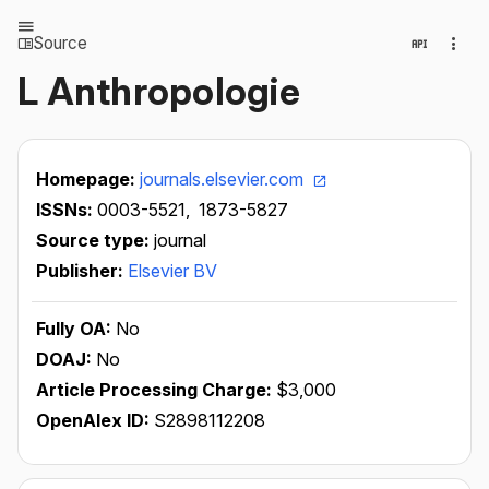
Source
L Anthropologie
Homepage:
journals.elsevier.com
ISSNs:
0003-5521,
1873-5827
Source type:
journal
Publisher:
Elsevier BV
Fully OA:
No
DOAJ:
No
Article Processing Charge:
$3,000
OpenAlex ID:
S2898112208