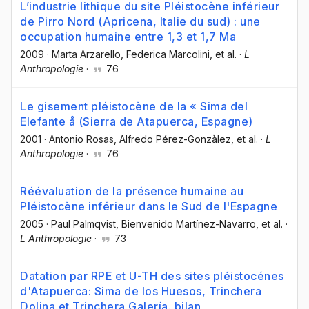
L’industrie lithique du site Pléistocène inférieur
de Pirro Nord (Apricena, Italie du sud) : une
occupation humaine entre 1,3 et 1,7 Ma
2009
·
Marta Arzarello
, Federica Marcolini
, et al.
·
L
Anthropologie
·
76
Le gisement pléistocène de la « Sima del
Elefante å (Sierra de Atapuerca, Espagne)
2001
·
Antonio Rosas
, Alfredo Pérez-Gonzàlez
, et al.
·
L
Anthropologie
·
76
Réévaluation de la présence humaine au
Pléistocène inférieur dans le Sud de l'Espagne
2005
·
Paul Palmqvist
, Bienvenido Martínez-Navarro
, et al.
·
L Anthropologie
·
73
Datation par RPE et U-TH des sites pléistocénes
d'Atapuerca: Sima de los Huesos, Trinchera
Dolina et Trinchera Galería. bilan