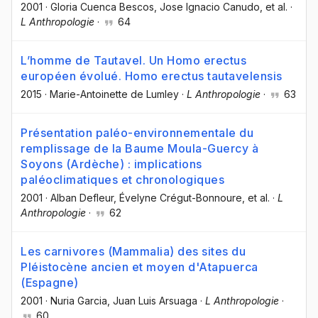
2001
·
Gloria Cuenca Bescos
, Jose Ignacio Canudo
, et al.
·
L Anthropologie
·
64
L’homme de Tautavel. Un Homo erectus
européen évolué. Homo erectus tautavelensis
2015
·
Marie-Antoinette de Lumley
·
L Anthropologie
·
63
Présentation paléo-environnementale du
remplissage de la Baume Moula-Guercy à
Soyons (Ardèche) : implications
paléoclimatiques et chronologiques
2001
·
Alban Defleur
, Évelyne Crégut-Bonnoure
, et al.
·
L
Anthropologie
·
62
Les carnivores (Mammalia) des sites du
Pléistocène ancien et moyen d'Atapuerca
(Espagne)
2001
·
Nuria Garcia
, Juan Luis Arsuaga
·
L Anthropologie
·
60