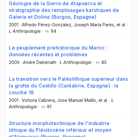
Géologie de la Sierra de Atapuerca et
stratigraphie des remplissages karstiques de
Galería et Dolina (Burgos, Espagne)
2001
·
Alfredo Pérez-González
, Joseph María Parés
, et al.
·
L Anthropologie
·
94
Le peuplement préhistorique du Maroc :
données récentes et problèmes
2000
·
André Debénath
·
L Anthropologie
·
85
La transition vers le Paléolithique supérieur dans
la grotte du Castillo (Cantabrie, Espagne) : la
couche 18
2001
·
Victoria Cabrera
, Jose Manuel Maillo
, et al.
·
L
Anthropologie
·
81
Structure morphotechnique de l'industrie
lithique du Pléistocène inférieur et moyen
d'Atapuerca (Burgos, Espagne)