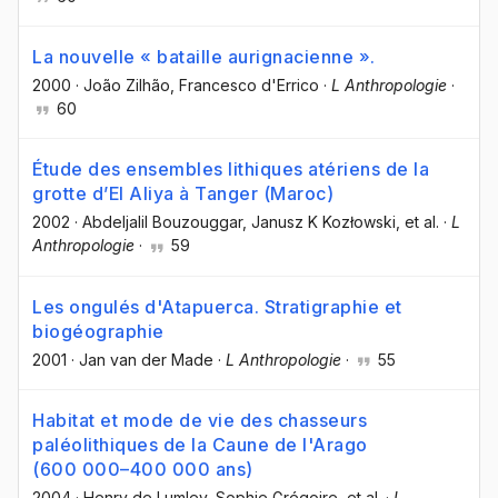
La nouvelle « bataille aurignacienne ».
2000
·
João Zilhão
, Francesco d'Errico
·
L Anthropologie
·
60
Étude des ensembles lithiques atériens de la
grotte d’El Aliya à Tanger (Maroc)
2002
·
Abdeljalil Bouzouggar
, Janusz K Kozłowski
, et al.
·
L
Anthropologie
·
59
Les ongulés d'Atapuerca. Stratigraphie et
biogéographie
2001
·
Jan van der Made
·
L Anthropologie
·
55
Habitat et mode de vie des chasseurs
paléolithiques de la Caune de l'Arago
(600 000–400 000 ans)
2004
·
Henry de Lumley
, Sophie Grégoire
, et al.
·
L