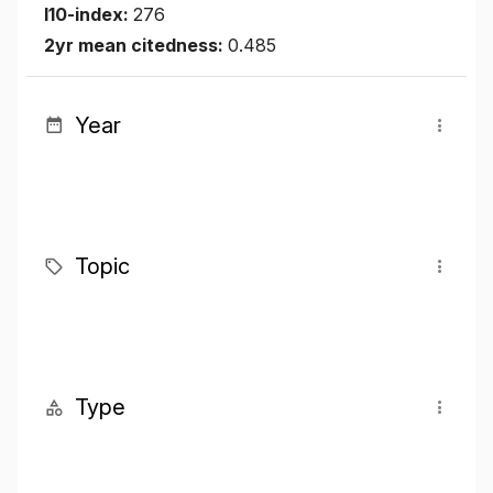
I10-index:
276
2yr mean citedness:
0.485
Year
Topic
Type