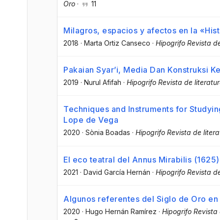
Oro
·
11
Milagros, espacios y afectos en la «His
2018
·
Marta Ortiz Canseco
·
Hipogrifo Revista de
Pakaian Syar’i, Media Dan Konstruksi 
2019
·
Nurul Afifah
·
Hipogrifo Revista de literatur
Techniques and Instruments for Studyin
Lope de Vega
2020
·
Sònia Boadas
·
Hipogrifo Revista de litera
El eco teatral del Annus Mirabilis (1625
2021
·
David García Hernán
·
Hipogrifo Revista de
Algunos referentes del Siglo de Oro en
2020
·
Hugo Hernán Ramírez
·
Hipogrifo Revista 