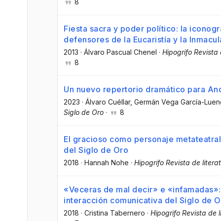
8
Fiesta sacra y poder político: la iconog
defensores de la Eucaristía y la Inmac
2013
·
Álvaro Pascual Chenel
·
Hipogrifo Revista 
8
Un nuevo repertorio dramático para An
2023
·
Álvaro Cuéllar
, Germán Vega García-Lue
Siglo de Oro
·
8
El gracioso como personaje metateatral:
del Siglo de Oro
2018
·
Hannah Nohe
·
Hipogrifo Revista de litera
«Veceras de mal decir» e «infamadas»: 
interacción comunicativa del Siglo de 
2018
·
Cristina Tabernero
·
Hipogrifo Revista de l