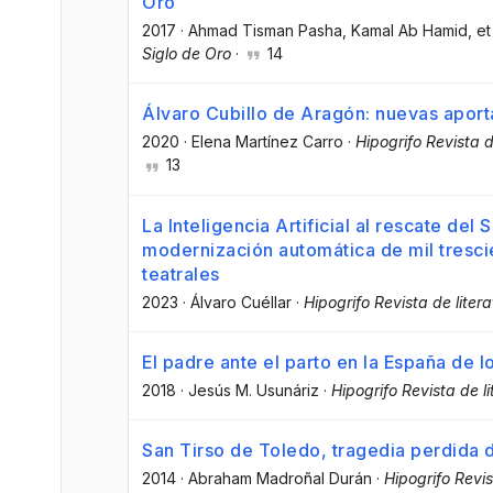
Oro
2017
·
Ahmad Tisman Pasha
, Kamal Ab Hamid
, et
Siglo de Oro
·
14
Álvaro Cubillo de Aragón: nuevas aport
2020
·
Elena Martínez Carro
·
Hipogrifo Revista d
13
La Inteligencia Artificial al rescate del 
modernización automática de mil tresci
teatrales
2023
·
Álvaro Cuéllar
·
Hipogrifo Revista de litera
El padre ante el parto en la España de lo
2018
·
Jesús M. Usunáriz
·
Hipogrifo Revista de li
San Tirso de Toledo, tragedia perdida
2014
·
Abraham Madroñal Durán
·
Hipogrifo Revis