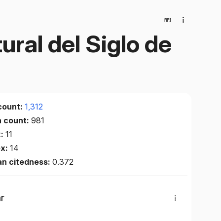
ural del Siglo de
count:
1,312
n count:
981
x:
11
ex:
14
an citedness:
0.372
r