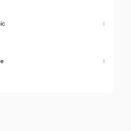
ic
pe