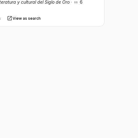
teratura y cultural del Siglo de Oro
·
6
s
View as search