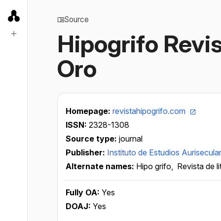
Source
Hipogrifo Revist
Oro
Homepage:
revistahipogrifo.com
ISSN:
2328-1308
Source type:
journal
Publisher:
Instituto de Estudios Aurisecul
Alternate names:
Hipo grifo,
Revista de li
Fully OA:
Yes
DOAJ:
Yes