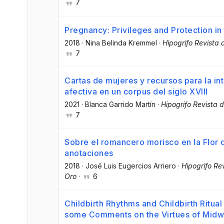
7
Pregnancy: Privileges and Protection i
2018
·
Nina Belinda Kremmel
·
Hipogrifo Revista d
7
Cartas de mujeres y recursos para la int
afectiva en un corpus del siglo XVIII
2021
·
Blanca Garrido Martín
·
Hipogrifo Revista d
7
Sobre el romancero morisco en la Flor 
anotaciones
2018
·
José Luis Eugercios Arriero
·
Hipogrifo Rev
Oro
·
6
Childbirth Rhythms and Childbirth Ritual
some Comments on the Virtues of Midw