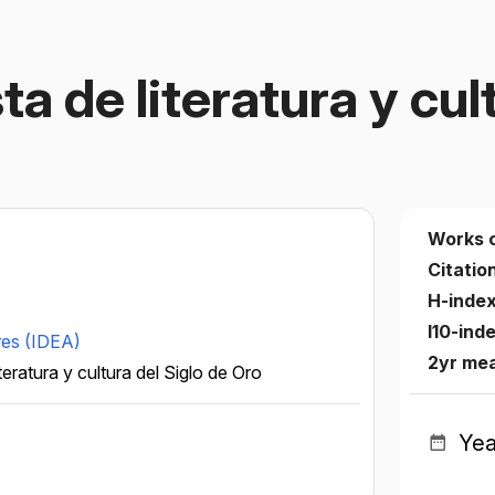
a de literatura y cult
Works 
Citatio
H-inde
I10-ind
ares (IDEA)
2yr me
teratura y cultura del Siglo de Oro
Yea