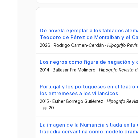
De novela ejemplar a los tablados ale
Teodoro de Pérez de Montalbán y el C
2026
·
Rodrigo Carmen-Cerdán
·
Hipogrifo Revis
Los negros como figura de negación y d
2014
·
Baltasar Fra Molinero
·
Hipogrifo Revista de
Portugal y los portugueses en el teatro 
los entremeses a los villancicos
2015
·
Esther Borrego Gutiérrez
·
Hipogrifo Revist
·
20
La imagen de la Numancia sitiada en la 
tragedia cervantina como modelo dramát