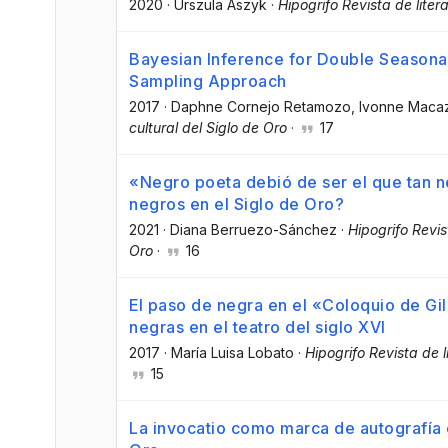
2020
·
Urszula Aszyk
·
Hipogrifo Revista de liter
Bayesian Inference for Double Season
Sampling Approach
2017
·
Daphne Cornejo Retamozo
, Ivonne Maca
cultural del Siglo de Oro
·
17
«Negro poeta debió de ser el que tan 
negros en el Siglo de Oro?
2021
·
Diana Berruezo-Sánchez
·
Hipogrifo Revis
Oro
·
16
El paso de negra en el «Coloquio de Gi
negras en el teatro del siglo XVI
2017
·
María Luisa Lobato
·
Hipogrifo Revista de l
15
La invocatio como marca de autografía e