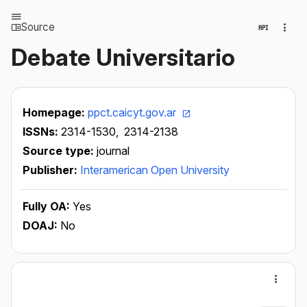
Source
Debate Universitario
Homepage:
ppct.caicyt.gov.ar
ISSNs:
2314-1530,
2314-2138
Source type:
journal
Publisher:
Interamerican Open University
Fully OA:
Yes
DOAJ:
No