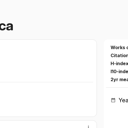
ca
Works 
Citatio
H-inde
I10-ind
2yr me
Yea