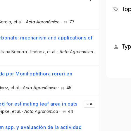
Top
Sergio
, et al.
·
Acta Agronómica
·
77
carbonate: mechanism and applications of
Ty
Liliana Becerra-Jiménez
, et al.
·
Acta Agronómica
·
da por Moniliophthora roreri en
tínez
, et al.
·
Acta Agronómica
·
45
d for estimating leaf area in oats
PDF
Fipke
, et al.
·
Acta Agronómica
·
44
um spp. y evaluación de la actividad