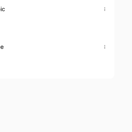
ic
pe