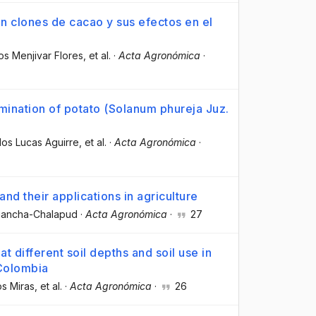
en clones de cacao y sus efectos en el
os Menjivar Flores
, et al.
·
Acta Agronómica
·
mination of potato (Solanum phureja Juz.
los Lucas Aguirre
, et al.
·
Acta Agronómica
·
and their applications in agriculture
uancha-Chalapud
·
Acta Agronómica
·
27
t different soil depths and soil use in
Colombia
s Miras
, et al.
·
Acta Agronómica
·
26