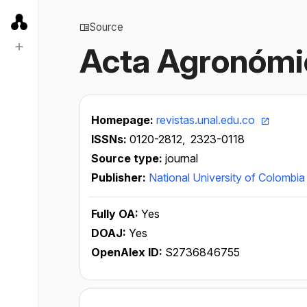
Source
Acta Agronómi
Homepage:
revistas.unal.edu.co
ISSNs:
0120-2812,
2323-0118
Source type:
journal
Publisher:
National University of Colombia
Fully OA:
Yes
DOAJ:
Yes
OpenAlex ID:
S2736846755