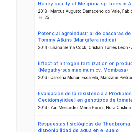
Honey quality of Melipona sp. bees in A
2018
·
Marcus Augusto Damaceno do Vale
, Fáb
25
Potencial agroindustrial de cáscaras de
Tommy Atkins (Mangifera indica)
2014
·
Liliana Serna Cock
, Cristian Torres León
·
Effect of nitrogen fertilization on prod
(Megathyrsus maximum cv. Mombasa)
2016
·
Carolina Munari Escarela
, Marizane Pietro
Evaluación de la resistencia a Prodiplos
Cecidomyiidae) en genotipos de tomate 
2014
·
Yuri Mercedes Mena Perez
, Nora Cristin
Respuestas fisiológicas de Theobroma c
disponibilidad de agua en el suelo