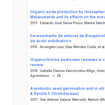
Organic acids production by rhizospher
Melanudands and its effects on the inor
2017
·
Eduardo José Serna Posso
, Marina Sánc
Enraizaimento de estacas de Bougainvill
de ácido indolbutírico
2015
·
Arcangelo Loss
, Elias Mendes Costa
, et al.
Organochlorine pesticides residues in 
review
2019
·
Isabella Clarissa Vasconcelos Rêgo
, Grei
Agronómica
·
28
Asymbiotic seed germination and in vitr
& Reichb.f. (Orchidaceae)
2017
·
Seir Antonio Salazar Mercado
, Nelson Al