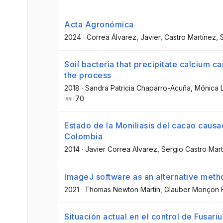
Acta Agronómica
2024
·
Correa Álvarez, Javier
, Castro Martínez, 
Soil bacteria that precipitate calcium 
the process
2018
·
Sandra Patricia Chaparro-Acuña
, Mónica 
70
Estado de la Moniliasis del cacao causa
Colombia
2014
·
Javier Correa Alvarez
, Sergio Castro Mar
ImageJ software as an alternative metho
2021
·
Thomas Newton Martin
, Glauber Monçon 
Situación actual en el control de Fusari