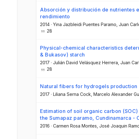
Absorción y distribución de nutrientes 
rendimiento
2014
·
Yina Jazbleidi Puentes Paramo
, Juan Carl
28
Physical-chemical characteristics deter
& Bukasov) starch
2017
·
Julián David Velásquez Herrera
, Juan Car
28
Natural fibers for hydrogels production 
2017
·
Liliana Serna Cock
, Marcelo Alexander G
Estimation of soil organic carbon (SOC) a
the Sumapaz paramo, Cundinamarca - 
2016
·
Carmen Rosa Montes
, José Joaquin Ramo