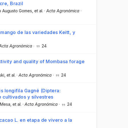
cre, Brazil
io Augusto Gomes
, et al.
·
Acta Agronómica
·
 mango de las variedades Keitt, y
Acta Agronómica
·
24
uctivity and quality of Mombasa forage
ski
, et al.
·
Acta Agronómica
·
24
is longifila Gagné (Diptera:
cultivados y silvestres
a Mesa
, et al.
·
Acta Agronómica
·
24
acao L. en etapa de vivero a la