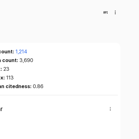
count:
1,214
n count:
3,690
x:
23
ex:
113
an citedness:
0.86
r