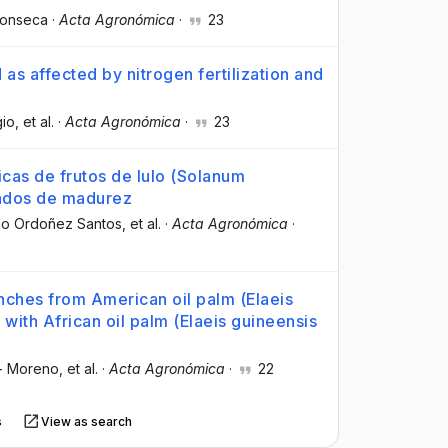
 Fonseca
·
Acta Agronómica
·
23
 as affected by nitrogen fertilization and
gio
, et al.
·
Acta Agronómica
·
23
cas de frutos de lulo (Solanum
rados de madurez
rdo Ordoñez Santos
, et al.
·
Acta Agronómica
·
nches from American oil palm (Elaeis
 with African oil palm (Elaeis guineensis
o- Moreno
, et al.
·
Acta Agronómica
·
22
s
View as search