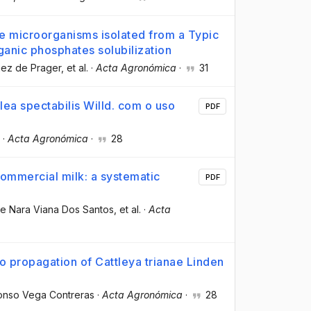
e microorganisms isolated from a Typic
ganic phosphates solubilization
hez de Prager
, et al.
·
Acta Agronómica
·
31
ea spectabilis Willd. com o uso
PDF
·
Acta Agronómica
·
28
commercial milk: a systematic
PDF
ce Nara Viana Dos Santos
, et al.
·
Acta
o propagation of Cattleya trianae Linden
fonso Vega Contreras
·
Acta Agronómica
·
28