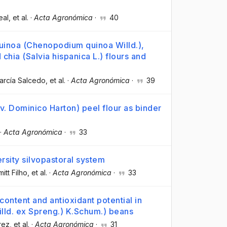
eal
, et al.
·
Acta Agronómica
·
40
quinoa (Chenopodium quinoa Willd.),
chia (Salvia hispanica L.) flours and
García Salcedo
, et al.
·
Acta Agronómica
·
39
cv. Dominico Harton) peel flour as binder
·
Acta Agronómica
·
33
ersity silvopastoral system
itt Filho
, et al.
·
Acta Agronómica
·
33
content and antioxidant potential in
ld. ex Spreng.) K.Schum.) beans
arez
, et al.
·
Acta Agronómica
·
31