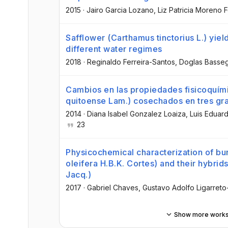
2015
·
Jairo Garcia Lozano
, Liz Patricia Moreno
Safflower (Carthamus tinctorius L.) yield
different water regimes
2018
·
Reginaldo Ferreira-Santos
, Doglas Basse
Cambios en las propiedades fisicoquími
quitoense Lam.) cosechados en tres g
2014
·
Diana Isabel Gonzalez Loaiza
, Luis Edua
23
Physicochemical characterization of bu
oleifera H.B.K. Cortes) and their hybrids
Jacq.)
2017
·
Gabriel Chaves
, Gustavo Adolfo Ligarret
Show more work