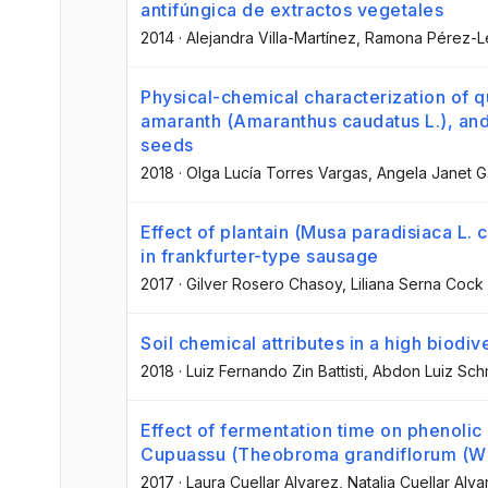
antifúngica de extractos vegetales
2014
·
Alejandra Villa-Martínez
, Ramona Pérez-L
Physical-chemical characterization of 
amaranth (Amaranthus caudatus L.), and 
seeds
2018
·
Olga Lucía Torres Vargas
, Angela Janet 
Effect of plantain (Musa paradisiaca L. 
in frankfurter-type sausage
2017
·
Gilver Rosero Chasoy
, Liliana Serna Cock
Soil chemical attributes in a high biodiv
2018
·
Luiz Fernando Zin Battisti
, Abdon Luiz Schm
Effect of fermentation time on phenolic 
Cupuassu (Theobroma grandiflorum (Wil
2017
·
Laura Cuellar Alvarez
, Natalia Cuellar Alv