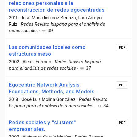
relaciones personales a la
reconstrucción de redes egocentradas
2011
·
José María Imízcoz Beunza
, Lara Arroyo
Ruiz
·
Redes Revista hispana para el análisis de
redes sociales
·
39
Las comunidades locales como
PDF
estructuras meso
2002
·
Alexis Ferrand
·
Redes Revista hispana
para el análisis de redes sociales
·
37
Egocentric Network Analysis.
PDF
Foundations, Methods, and Models
2018
·
José Luis Molina González
·
Redes Revista
hispana para el análisis de redes sociales
·
34
Redes sociales y "clusters"
PDF
empresariales.
2002
·
Alejandro García Macías
·
Redes Revista