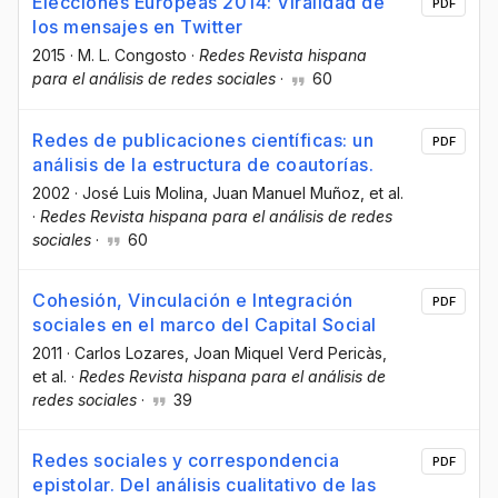
Elecciones Europeas 2014: Viralidad de
PDF
los mensajes en Twitter
2015
·
M. L. Congosto
·
Redes Revista hispana
para el análisis de redes sociales
·
60
Redes de publicaciones científicas: un
PDF
análisis de la estructura de coautorías.
2002
·
José Luis Molina
, Juan Manuel Muñoz
, et al.
·
Redes Revista hispana para el análisis de redes
sociales
·
60
Cohesión, Vinculación e Integración
PDF
sociales en el marco del Capital Social
2011
·
Carlos Lozares
, Joan Miquel Verd Pericàs
,
et al.
·
Redes Revista hispana para el análisis de
redes sociales
·
39
Redes sociales y correspondencia
PDF
epistolar. Del análisis cualitativo de las