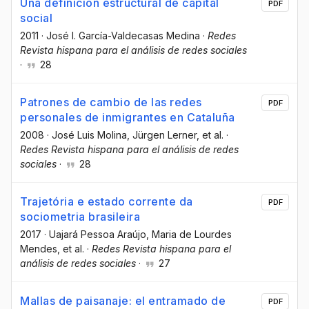
Una definición estructural de capital
PDF
social
2011
·
José I. García-Valdecasas Medina
·
Redes
Revista hispana para el análisis de redes sociales
·
28
Patrones de cambio de las redes
PDF
personales de inmigrantes en Cataluña
2008
·
José Luis Molina
, Jürgen Lerner
, et al.
·
Redes Revista hispana para el análisis de redes
sociales
·
28
Trajetória e estado corrente da
PDF
sociometria brasileira
2017
·
Uajará Pessoa Araújo
, Maria de Lourdes
Mendes
, et al.
·
Redes Revista hispana para el
análisis de redes sociales
·
27
Mallas de paisanaje: el entramado de
PDF