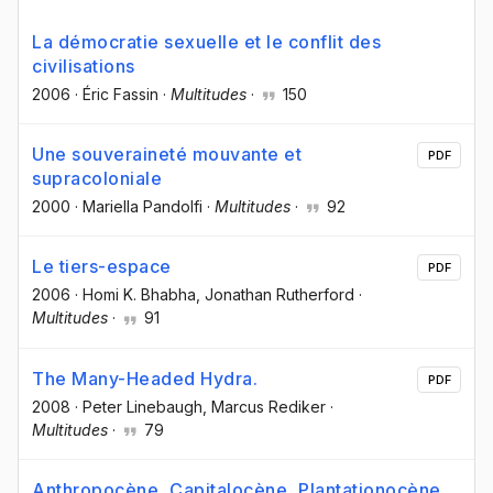
La démocratie sexuelle et le conflit des
civilisations
2006
·
Éric Fassin
·
Multitudes
·
150
Une souveraineté mouvante et
PDF
supracoloniale
2000
·
Mariella Pandolfi
·
Multitudes
·
92
Le tiers-espace
PDF
2006
·
Homi K. Bhabha
, Jonathan Rutherford
·
Multitudes
·
91
The Many-Headed Hydra.
PDF
2008
·
Peter Linebaugh
, Marcus Rediker
·
Multitudes
·
79
Anthropocène, Capitalocène, Plantationocène,