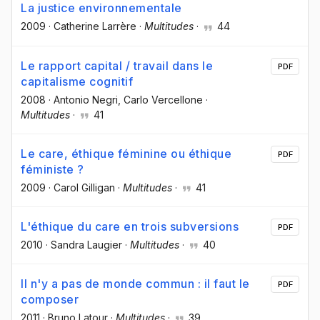
La justice environnementale
2009
·
Catherine Larrère
·
Multitudes
·
44
Le rapport capital / travail dans le
PDF
capitalisme cognitif
2008
·
Antonio Negri
, Carlo Vercellone
·
Multitudes
·
41
Le care, éthique féminine ou éthique
PDF
féministe ?
2009
·
Carol Gilligan
·
Multitudes
·
41
L'éthique du care en trois subversions
PDF
2010
·
Sandra Laugier
·
Multitudes
·
40
Il n'y a pas de monde commun : il faut le
PDF
composer
2011
·
Bruno Latour
·
Multitudes
·
39