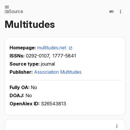
Source
Multitudes
Homepage:
multitudes.net
ISSNs:
0292-0107,
1777-5841
Source type:
journal
Publisher:
Association Multitudes
Fully OA:
No
DOAJ:
No
OpenAlex ID:
S26543813