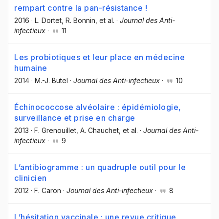
rempart contre la pan-résistance !
2016
·
L. Dortet
, R. Bonnin
, et al.
·
Journal des Anti-
infectieux
·
11
Les probiotiques et leur place en médecine
humaine
2014
·
M.-J. Butel
·
Journal des Anti-infectieux
·
10
Échinococcose alvéolaire : épidémiologie,
surveillance et prise en charge
2013
·
F. Grenouillet
, A. Chauchet
, et al.
·
Journal des Anti-
infectieux
·
9
L’antibiogramme : un quadruple outil pour le
clinicien
2012
·
F. Caron
·
Journal des Anti-infectieux
·
8
L’hésitation vaccinale : une revue critique