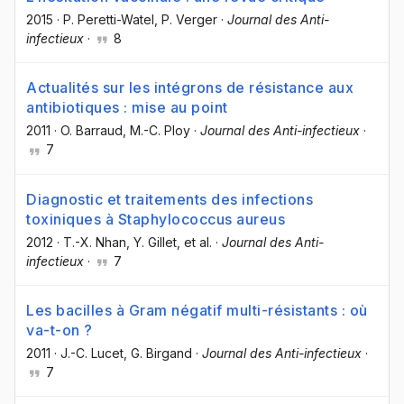
2015
·
P. Peretti-Watel
, P. Verger
·
Journal des Anti-
infectieux
·
8
Actualités sur les intégrons de résistance aux
antibiotiques : mise au point
2011
·
O. Barraud
, M.-C. Ploy
·
Journal des Anti-infectieux
·
7
Diagnostic et traitements des infections
toxiniques à Staphylococcus aureus
2012
·
T.-X. Nhan
, Y. Gillet
, et al.
·
Journal des Anti-
infectieux
·
7
Les bacilles à Gram négatif multi-résistants : où
va-t-on ?
2011
·
J.-C. Lucet
, G. Birgand
·
Journal des Anti-infectieux
·
7