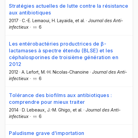
Stratégies actuelles de lutte contre la résistance
aux antibiotiques
2017
·
C.-E. Lemaoui
, H. Layaida
, et al.
·
Journal des Anti-
infectieux
·
6
Les entérobactéries productrices de β-
lactamases à spectre étendu (BLSE) et les
céphalosporines de troisième génération en
2012
2012
·
A. Lefort
, M.-H. Nicolas-Chanoine
·
Journal des Anti-
infectieux
·
6
Tolérance des biofilms aux antibiotiques :
comprendre pour mieux traiter
2014
·
D. Lebeaux
, J.-M. Ghigo
, et al.
·
Journal des Anti-
infectieux
·
6
Paludisme grave d’importation