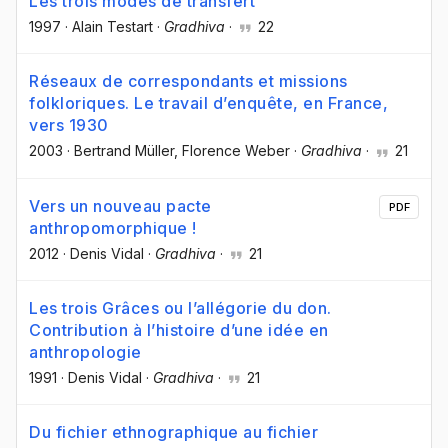
Les trois modes de transfert
1997
·
Alain Testart
·
Gradhiva
·
22
Réseaux de correspondants et missions
folkloriques. Le travail d’enquête, en France,
vers 1930
2003
·
Bertrand Müller
, Florence Weber
·
Gradhiva
·
21
Vers un nouveau pacte
PDF
anthropomorphique !
2012
·
Denis Vidal
·
Gradhiva
·
21
Les trois Grâces ou l’allégorie du don.
Contribution à l’histoire d’une idée en
anthropologie
1991
·
Denis Vidal
·
Gradhiva
·
21
Du fichier ethnographique au fichier