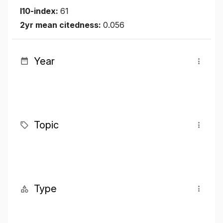
I10-index:
61
2yr mean citedness:
0.056
Year
Topic
Type