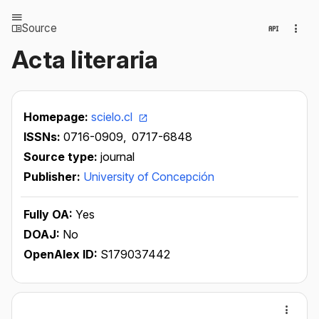
Source
Acta literaria
Homepage:
scielo.cl
ISSNs:
0716-0909,
0717-6848
Source type:
journal
Publisher:
University of Concepción
Fully OA:
Yes
DOAJ:
No
OpenAlex ID:
S179037442