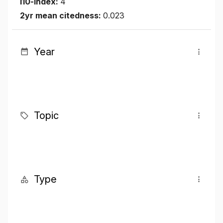
I10-index:
4
2yr mean citedness:
0.023
Year
Topic
Type