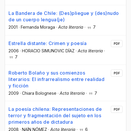
La Bandera de Chile: (Des)pliegue y (des)nudo
de un cuerpo lengua(je)
2001
·
Fernanda Moraga
·
Acta literaria
·
7
Estrella distante: Crimen y poesía
PDF
2006
·
HORACIO SIMUNOVIC DÍAZ
·
Acta literaria
·
7
Roberto Bolaño y sus comienzos
PDF
literarios: El infrarrealismo entre realidad
y ficción
2009
·
Chiara Bolognese
·
Acta literaria
·
7
La poesía chilena: Representaciones de
PDF
terror y fragmentación del sujeto en los
primeros años de dictadura
2008
·
NAÍN NÓMEZ
·
Acta literaria
·
6