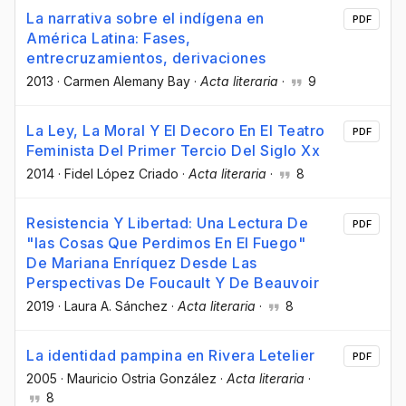
La narrativa sobre el indígena en
PDF
América Latina: Fases,
entrecruzamientos, derivaciones
2013
·
Carmen Alemany Bay
·
Acta literaria
·
9
La Ley, La Moral Y El Decoro En El Teatro
PDF
Feminista Del Primer Tercio Del Siglo Xx
2014
·
Fidel López Criado
·
Acta literaria
·
8
Resistencia Y Libertad: Una Lectura De
PDF
"las Cosas Que Perdimos En El Fuego"
De Mariana Enríquez Desde Las
Perspectivas De Foucault Y De Beauvoir
2019
·
Laura A. Sánchez
·
Acta literaria
·
8
La identidad pampina en Rivera Letelier
PDF
2005
·
Mauricio Ostria González
·
Acta literaria
·
8