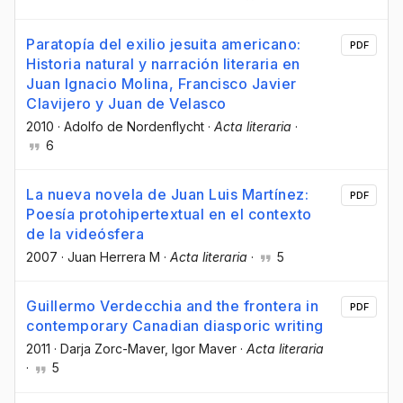
Paratopía del exilio jesuita americano:
PDF
Historia natural y narración literaria en
Juan Ignacio Molina, Francisco Javier
Clavijero y Juan de Velasco
2010
·
Adolfo de Nordenflycht
·
Acta literaria
·
6
La nueva novela de Juan Luis Martínez:
PDF
Poesía protohipertextual en el contexto
de la videósfera
2007
·
Juan Herrera M
·
Acta literaria
·
5
Guillermo Verdecchia and the frontera in
PDF
contemporary Canadian diasporic writing
2011
·
Darja Zorc-Maver
, Igor Maver
·
Acta literaria
·
5