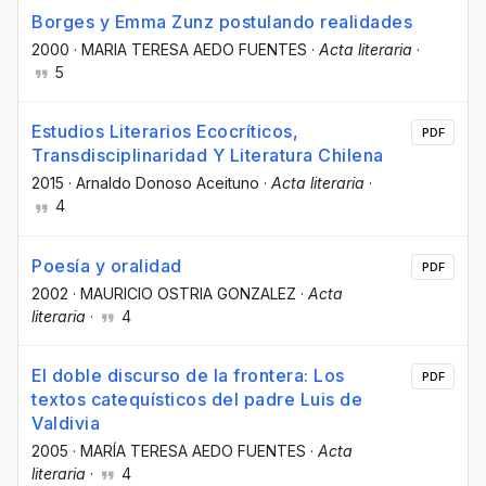
Borges y Emma Zunz postulando realidades
2000
·
MARIA TERESA AEDO FUENTES
·
Acta literaria
·
5
Estudios Literarios Ecocríticos,
PDF
Transdisciplinaridad Y Literatura Chilena
2015
·
Arnaldo Donoso Aceituno
·
Acta literaria
·
4
Poesía y oralidad
PDF
2002
·
MAURICIO OSTRIA GONZALEZ
·
Acta
literaria
·
4
El doble discurso de la frontera: Los
PDF
textos catequísticos del padre Luis de
Valdivia
2005
·
MARÍA TERESA AEDO FUENTES
·
Acta
literaria
·
4