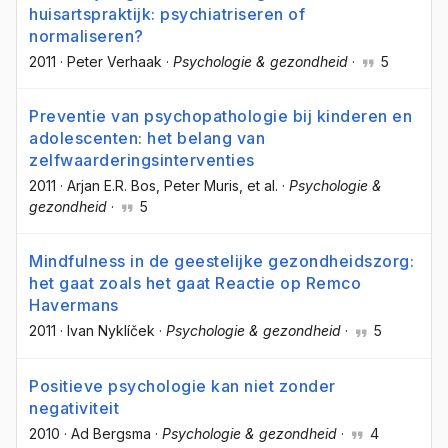
huisartspraktijk: psychiatriseren of
normaliseren?
2011
·
Peter Verhaak
·
Psychologie & gezondheid
·
5
Preventie van psychopathologie bij kinderen en
adolescenten: het belang van
zelfwaarderingsinterventies
2011
·
Arjan E.R. Bos
, Peter Muris
, et al.
·
Psychologie &
gezondheid
·
5
Mindfulness in de geestelijke gezondheidszorg:
het gaat zoals het gaat Reactie op Remco
Havermans
2011
·
Ivan Nyklíček
·
Psychologie & gezondheid
·
5
Positieve psychologie kan niet zonder
negativiteit
2010
·
Ad Bergsma
·
Psychologie & gezondheid
·
4