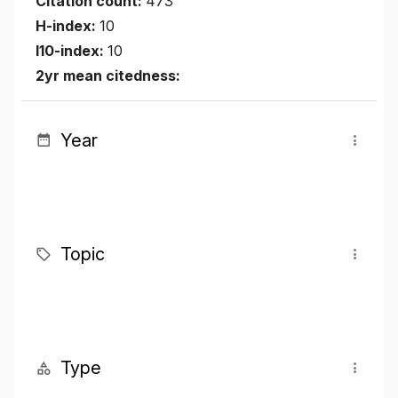
Citation count:
473
H-index:
10
I10-index:
10
2yr mean citedness:
Year
Topic
Type