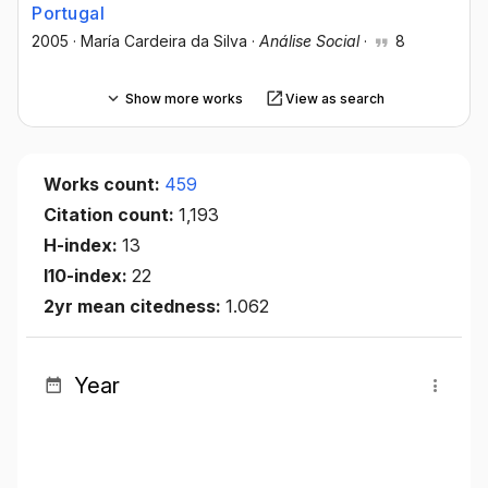
Portugal
2005
·
María Cardeira da Silva
·
Análise Social
·
8
Show more works
View as search
Works count:
459
Citation count:
1,193
H-index:
13
I10-index:
22
2yr mean citedness:
1.062
Year