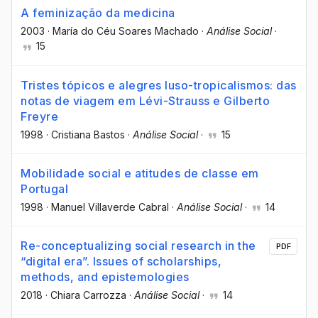
A feminização da medicina
2003
·
María do Céu Soares Machado
·
Análise Social
·
15
Tristes tópicos e alegres luso-tropicalismos: das
notas de viagem em Lévi-Strauss e Gilberto
Freyre
1998
·
Cristiana Bastos
·
Análise Social
·
15
Mobilidade social e atitudes de classe em
Portugal
1998
·
Manuel Villaverde Cabral
·
Análise Social
·
14
Re-conceptualizing social research in the
PDF
“digital era”. Issues of scholarships,
methods, and epistemologies
2018
·
Chiara Carrozza
·
Análise Social
·
14