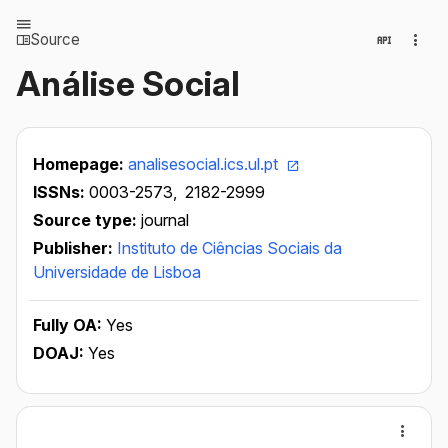
Source
Análise Social
Homepage:
analisesocial.ics.ul.pt
ISSNs:
0003-2573,
2182-2999
Source type:
journal
Publisher:
Instituto de Ciências Sociais da
Universidade de Lisboa
Fully OA:
Yes
DOAJ:
Yes