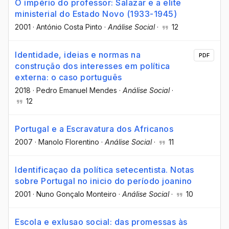
O império do professor: Salazar e a elite
ministerial do Estado Novo (1933-1945)
2001
·
António Costa Pinto
·
Análise Social
·
12
Identidade, ideias e normas na
PDF
construção dos interesses em política
externa: o caso português
2018
·
Pedro Emanuel Mendes
·
Análise Social
·
12
Portugal e a Escravatura dos Africanos
2007
·
Manolo Florentino
·
Análise Social
·
11
Identificaçao da política setecentista. Notas
sobre Portugal no inicio do período joanino
2001
·
Nuno Gonçalo Monteiro
·
Análise Social
·
10
Escola e exlusao social: das promessas às