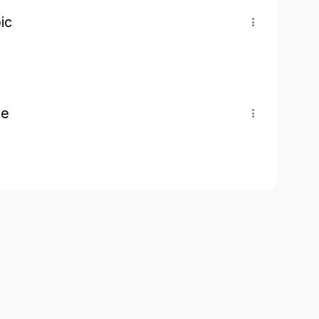
ic
pe