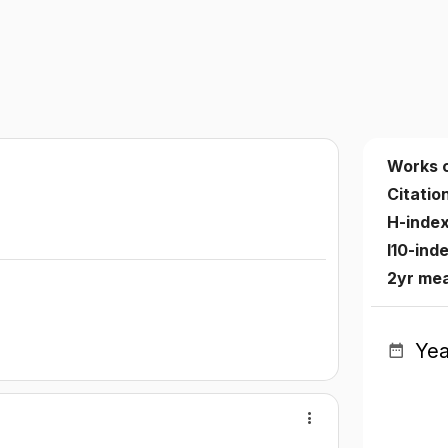
Works 
Citatio
H-inde
I10-ind
2yr mea
Yea