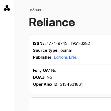
Source
Reliance
ISSNs:
1774-9743,
1951-6282
Source type:
journal
Publisher:
Éditions Érès
Fully OA:
No
DOAJ:
No
OpenAlex ID:
S134331861