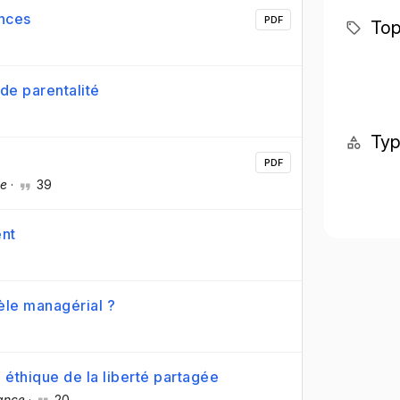
ences
PDF
Top
de parentalité
Ty
PDF
ce
·
39
ent
èle managérial ?
éthique de la liberté partagée
ance
·
20