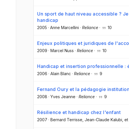
Un sport de haut niveau accessible ? Jeu
handicap
2005
·
Anne Marcellini
·
Reliance
·
10
Enjeux politiques et juridiques de l'a
2009
·
Marcel Nuss
·
Reliance
·
10
Handicap et insertion professionnelle : 
2006
·
Alain Blanc
·
Reliance
·
9
Fernand Oury et la pédagogie institutio
2008
·
Yves Jeanne
·
Reliance
·
9
Résilience et handicap chez l'enfant
2007
·
Bernard Terrisse
, Jean-Claude Kalubi
, et