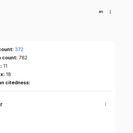
count:
372
n count:
782
x:
11
ex:
18
n citedness:
r