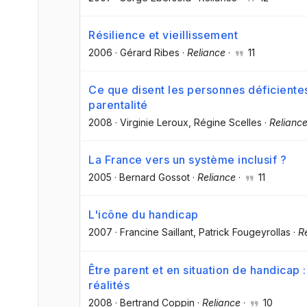
Résilience et vieillissement
2006
·
Gérard Ribes
·
Reliance
·
11
Ce que disent les personnes déficientes 
parentalité
2008
·
Virginie Leroux
, Régine Scelles
·
Relianc
La France vers un système inclusif ?
2005
·
Bernard Gossot
·
Reliance
·
11
L'icône du handicap
2007
·
Francine Saillant
, Patrick Fougeyrollas
·
R
Être parent et en situation de handicap
réalités
2008
·
Bertrand Coppin
·
Reliance
·
10