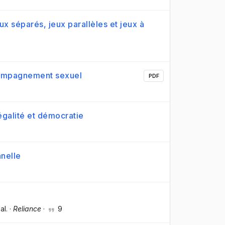
x séparés, jeux parallèles et jeux à
ccompagnement sexuel
PDF
égalité et démocratie
nnelle
 al.
·
Reliance
·
9