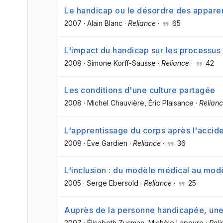
Le handicap ou le désordre des appar
2007
·
Alain Blanc
·
Reliance
·
65
L'impact du handicap sur les processus 
2008
·
Simone Korff-Sausse
·
Reliance
·
42
Les conditions d'une culture partagée
2008
·
Michel Chauvière
, Éric Plaisance
·
Relian
L'apprentissage du corps après l'accid
2008
·
Ève Gardien
·
Reliance
·
36
L'inclusion : du modèle médical au mod
2005
·
Serge Ebersold
·
Reliance
·
25
Auprès de la personne handicapée, une 
2007
·
Élisabeth Zucman
, Michèle Lapeyre
·
Reli