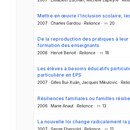
Mettre en œuvre l'inclusion scolaire, le
2007
·
Charles Gardou
·
Reliance
·
20
De la reproduction des pratiques à leur t
formation des enseignants
2008
·
Hervé Benoit
·
Reliance
·
18
Les élèves à besoins éducatifs particul
particulière en EPS
2007
·
Gilles Bui-Xuân
, Jacques Mikulovic
·
Reli
Résiliences familiales ou familles résili
2006
·
Marie Anaut
·
Reliance
·
13
La nouvelle loi change radicalement la 
2007
·
Serge Ebersold
·
Reliance
·
12