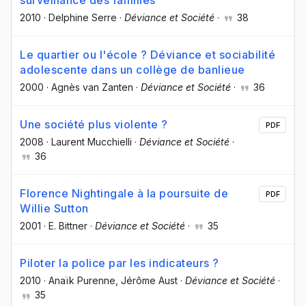
2010
·
Delphine Serre
·
Déviance et Société
·
38
Le quartier ou l'école ? Déviance et sociabilité
adolescente dans un collège de banlieue
2000
·
Agnès van Zanten
·
Déviance et Société
·
36
Une société plus violente ?
PDF
2008
·
Laurent Mucchielli
·
Déviance et Société
·
36
Florence Nightingale à la poursuite de
PDF
Willie Sutton
2001
·
E. Bittner
·
Déviance et Société
·
35
Piloter la police par les indicateurs ?
2010
·
Anaïk Purenne
, Jérôme Aust
·
Déviance et Société
·
35