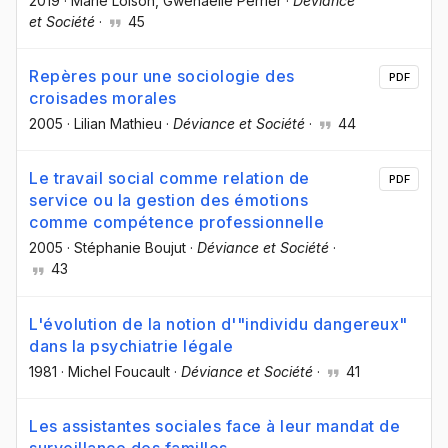
2019
·
Marie Loison
, Gwenaëlle Perrier
·
Déviance
et Société
·
45
Repères pour une sociologie des
PDF
croisades morales
2005
·
Lilian Mathieu
·
Déviance et Société
·
44
Le travail social comme relation de
PDF
service ou la gestion des émotions
comme compétence professionnelle
2005
·
Stéphanie Boujut
·
Déviance et Société
·
43
L'évolution de la notion d'"individu dangereux"
dans la psychiatrie légale
1981
·
Michel Foucault
·
Déviance et Société
·
41
Les assistantes sociales face à leur mandat de
surveillance des familles